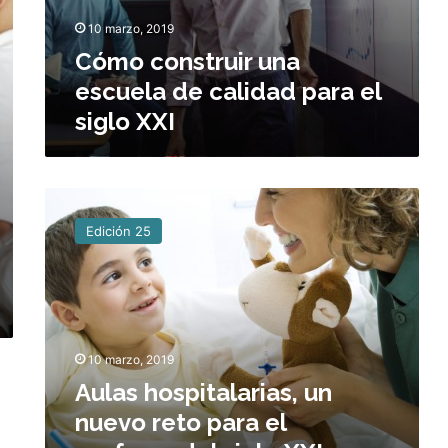
n
z
10 marzo, 2019
a
a
e
Cómo construir una
j
s
e
escuela de calidad para el
c
siglo XXI
u
e
l
a
A
d
u
e
Edición 25
l
c
a
a
s
l
h
i
o
d
s
a
10 marzo, 2019
p
d
Aulas hospitalarias, un
i
p
t
a
nuevo reto para el
a
r