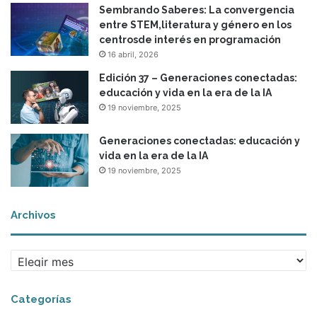
Sembrando Saberes: La convergencia
a
entre STEM,literatura y género en los
n
centrosde interés en programación
a
16 abril, 2026
l
e
Edición 37 – Generaciones conectadas:
e
educación y vida en la era de la IA
r
19 noviembre, 2025
y
a
Generaciones conectadas: educación y
e
vida en la era de la IA
s
19 noviembre, 2025
c
r
i
Archivos
b
i
r
A
e
r
n
c
t
Categorías
h
e
i