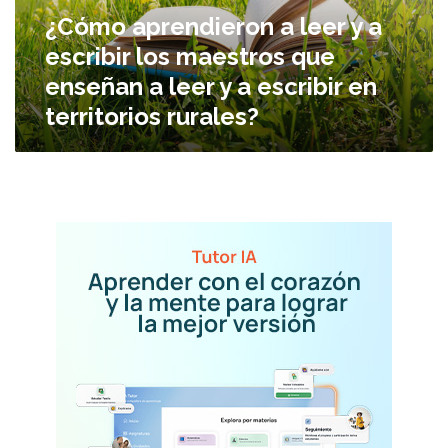
r
¿Cómo aprendieron a leer y a
e
escribir los maestros que
n
d
enseñan a leer y a escribir en
i
territorios rurales?
e
r
o
n
a
l
e
e
r
y
a
e
s
c
r
i