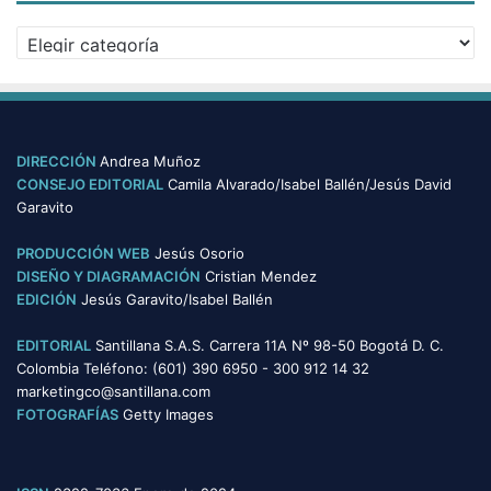
r
v
r
C
o
i
a
s
t
t
o
e
r
g
i
o
DIRECCIÓN
Andrea Muñoz
o
r
CONSEJO EDITORIAL
Camila Alvarado/Isabel Ballén/Jesús David
s
í
Garavito
r
a
u
s
PRODUCCIÓN WEB
Jesús Osorio
r
DISEÑO Y DIAGRAMACIÓN
Cristian Mendez
a
EDICIÓN
Jesús Garavito/Isabel Ballén
l
e
EDITORIAL
Santillana S.A.S. Carrera 11A Nº 98-50 Bogotá D. C.
s
Colombia Teléfono: (601) 390 6950 - 300 912 14 32
?
marketingco@santillana.com
FOTOGRAFÍAS
Getty Images