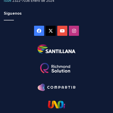
ISSN
2322-7036 Enero de 2024
Síguenos
Facebook
X
YouTube
Instagram