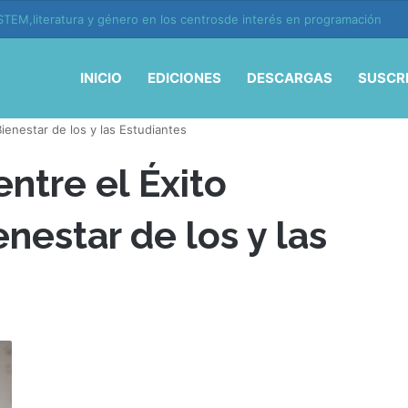
TEM,literatura y género en los centrosde interés en programación
INICIO
EDICIONES
DESCARGAS
SUSCR
Bienestar de los y las Estudiantes
entre el Éxito
nestar de los y las