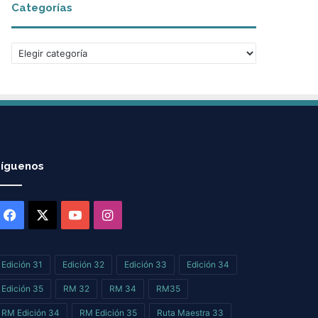
Categorías
i
v
o
C
s
a
t
e
g
o
r
í
íguenos
a
s
Facebook
X
YouTube
Instagram
Edición 31
Edición 32
Edición 33
Edición 34
Edición 35
RM 32
RM 34
RM35
RM Edición 34
RM Edición 35
Ruta Maestra 33