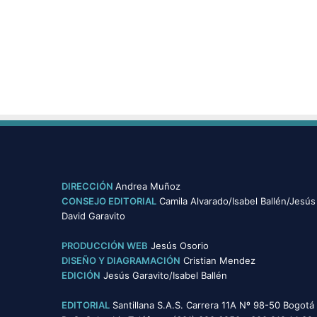
l
a
r
d
e
é
t
i
c
a
e
n
l
DIRECCIÓN
Andrea Muñoz
o
CONSEJO EDITORIAL
Camila Alvarado/Isabel Ballén/Jesús
s
David Garavito
c
o
PRODUCCIÓN WEB
Jesús Osorio
l
DISEÑO Y DIAGRAMACIÓN
Cristian Mendez
e
EDICIÓN
Jesús Garavito/Isabel Ballén
g
i
EDITORIAL
Santillana S.A.S. Carrera 11A Nº 98-50 Bogotá
o