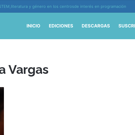
TEM,literatura y género en los centrosde interés en programación
INICIO
EDICIONES
DESCARGAS
SUSCR
a Vargas