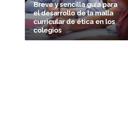
Breve y sencilla guía para
n
el desarrollo de la malla
c
i
curricular de ética en los
l
colegios
l
a
g
u
í
a
p
a
r
a
e
l
d
e
s
a
r