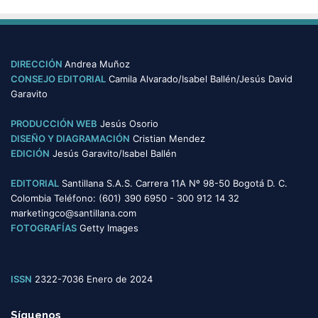
s
t
e
g
o
DIRECCIÓN
Andrea Muñoz
r
CONSEJO EDITORIAL
Camila Alvarado/Isabel Ballén/Jesús David
í
Garavito
a
s
PRODUCCIÓN WEB
Jesús Osorio
DISEÑO Y DIAGRAMACIÓN
Cristian Mendez
EDICIÓN
Jesús Garavito/Isabel Ballén
EDITORIAL
Santillana S.A.S. Carrera 11A Nº 98-50 Bogotá D. C.
Colombia Teléfono: (601) 390 6950 - 300 912 14 32
marketingco@santillana.com
FOTOGRAFÍAS
Getty Images
ISSN
2322-7036 Enero de 2024
Síguenos