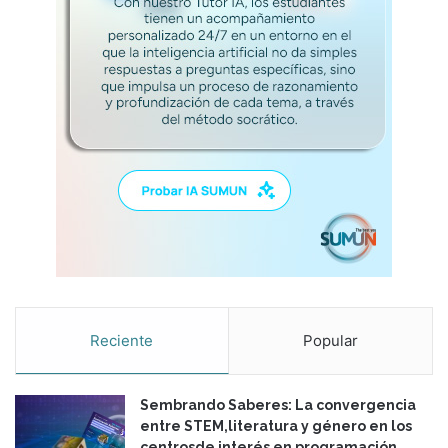
l
l
o
d
e
l
a
m
a
l
l
a
c
u
r
r
Reciente
Popular
i
c
u
Sembrando Saberes: La convergencia
l
entre STEM,literatura y género en los
a
centrosde interés en programación