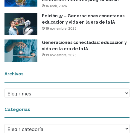
r
16 abril, 2026
d
e
Edición 37 – Generaciones conectadas:
é
educación y vida en la era de la IA
t
19 noviembre, 2025
i
c
Generaciones conectadas: educación y
a
vida en la era de la IA
e
19 noviembre, 2025
n
l
o
Archivos
s
c
o
A
l
r
e
c
g
Categorías
h
i
i
o
v
s
C
o
a