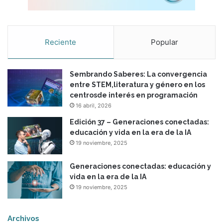
c
u
r
r
Reciente
Popular
i
c
u
Sembrando Saberes: La convergencia
l
entre STEM,literatura y género en los
a
centrosde interés en programación
r
16 abril, 2026
d
e
Edición 37 – Generaciones conectadas:
é
educación y vida en la era de la IA
t
19 noviembre, 2025
i
c
Generaciones conectadas: educación y
a
vida en la era de la IA
e
19 noviembre, 2025
n
l
o
Archivos
s