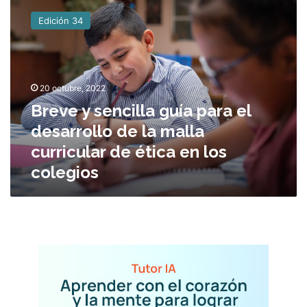
r
Edición 34
e
v
e
y
s
20 octubre, 2022
e
Breve y sencilla guía para el
n
desarrollo de la malla
c
i
curricular de ética en los
l
colegios
l
a
g
u
í
a
p
a
r
a