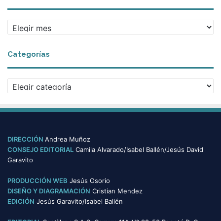
c
o
A
l
r
e
c
g
Categorías
h
i
i
o
v
s
C
o
a
s
t
e
g
o
DIRECCIÓN
Andrea Muñoz
r
CONSEJO EDITORIAL
Camila Alvarado/Isabel Ballén/Jesús David
í
Garavito
a
s
PRODUCCIÓN WEB
Jesús Osorio
DISEÑO Y DIAGRAMACIÓN
Cristian Mendez
EDICIÓN
Jesús Garavito/Isabel Ballén