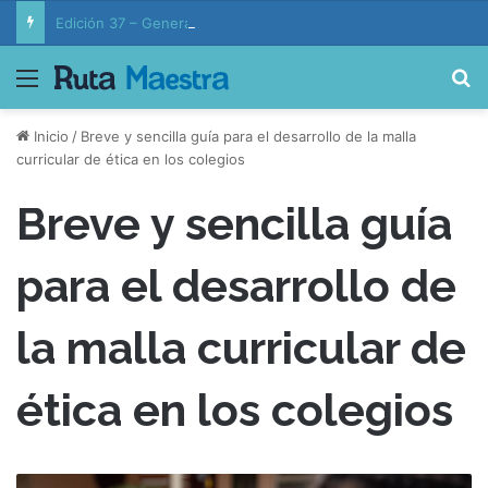
Edición 37 – Generaciones conectadas: educación y vida en la era de la IA
Menú
B
Inicio
/
Breve y sencilla guía para el desarrollo de la malla
curricular de ética en los colegios
Breve y sencilla guía
para el desarrollo de
la malla curricular de
ética en los colegios
B