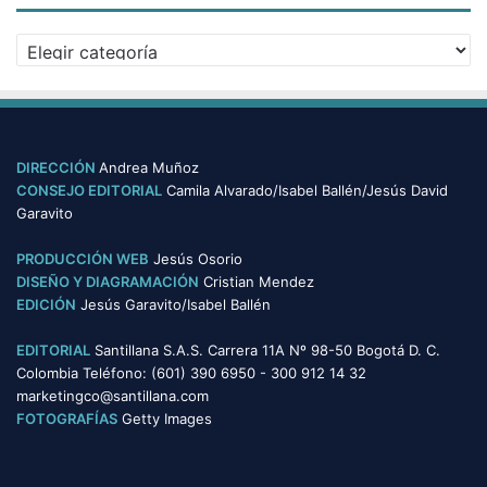
i
v
C
o
a
s
t
e
g
o
DIRECCIÓN
Andrea Muñoz
r
CONSEJO EDITORIAL
Camila Alvarado/Isabel Ballén/Jesús David
í
Garavito
a
s
PRODUCCIÓN WEB
Jesús Osorio
DISEÑO Y DIAGRAMACIÓN
Cristian Mendez
EDICIÓN
Jesús Garavito/Isabel Ballén
EDITORIAL
Santillana S.A.S. Carrera 11A Nº 98-50 Bogotá D. C.
Colombia Teléfono: (601) 390 6950 - 300 912 14 32
marketingco@santillana.com
FOTOGRAFÍAS
Getty Images