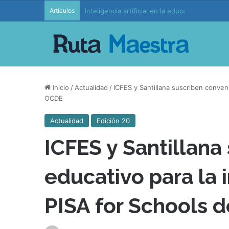
Artículos
Inteligencia artificial en la educación: retos 
Inicio
/
Actualidad
/
ICFES y Santillana suscriben conven
OCDE
Actualidad
Edición 20
ICFES y Santillana
educativo para la
PISA for Schools 