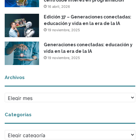
16 abril, 2026
Edición 37 – Generaciones conectadas:
educación y vida en la era de la IA
19 noviembre, 2025
Generaciones conectadas: educación y
vida en la era de la IA
19 noviembre, 2025
Archivos
A
r
c
Categorías
h
i
v
C
o
a