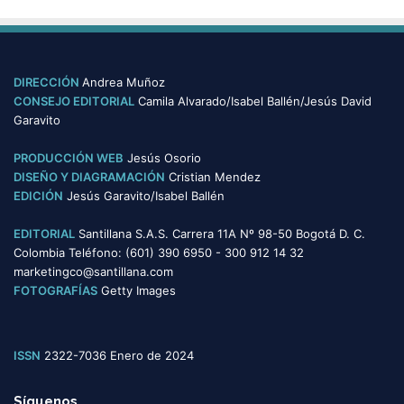
s
t
e
g
o
DIRECCIÓN
Andrea Muñoz
r
CONSEJO EDITORIAL
Camila Alvarado/Isabel Ballén/Jesús David
í
Garavito
a
s
PRODUCCIÓN WEB
Jesús Osorio
DISEÑO Y DIAGRAMACIÓN
Cristian Mendez
EDICIÓN
Jesús Garavito/Isabel Ballén
EDITORIAL
Santillana S.A.S. Carrera 11A Nº 98-50 Bogotá D. C.
Colombia Teléfono: (601) 390 6950 - 300 912 14 32
marketingco@santillana.com
FOTOGRAFÍAS
Getty Images
ISSN
2322-7036 Enero de 2024
Síguenos