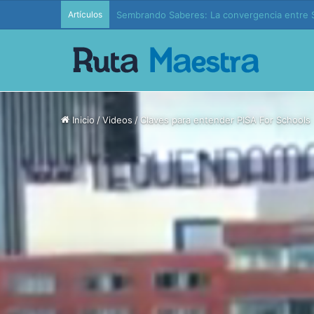
Artículos
Edición 37 – Generaciones conectadas: educac
Inicio
/
Videos
/
Claves para entender PISA For Schools