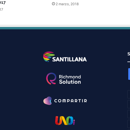
017
2 marzo, 2018
17
S