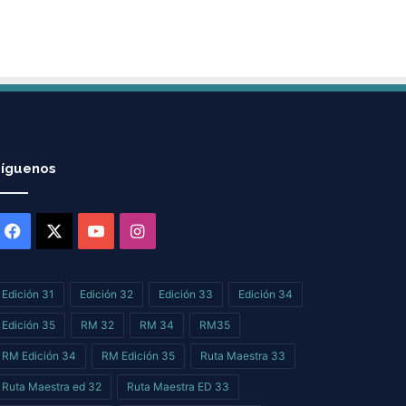
íguenos
Facebook
X
YouTube
Instagram
Edición 31
Edición 32
Edición 33
Edición 34
Edición 35
RM 32
RM 34
RM35
RM Edición 34
RM Edición 35
Ruta Maestra 33
Ruta Maestra ed 32
Ruta Maestra ED 33