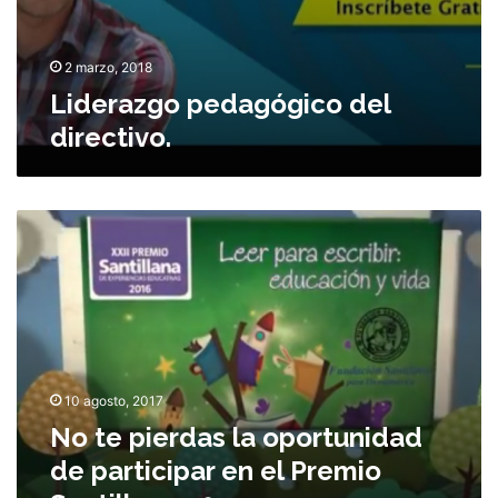
ó
r
g
y
i
c
2 marzo, 2018
c
o
Liderazgo pedagógico del
o
n
directivo.
d
v
e
i
l
v
d
i
N
i
r
o
r
t
e
e
c
p
t
i
i
e
v
r
o
10 agosto, 2017
d
.
No te pierdas la oportunidad
a
s
de participar en el Premio
l