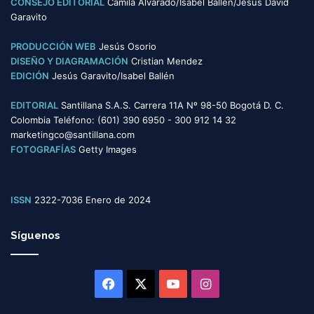
CONSEJO EDITORIAL
Camila Alvarado/Isabel Ballén/Jesús David
í
Garavito
a
s
PRODUCCIÓN WEB
Jesús Osorio
DISEÑO Y DIAGRAMACIÓN
Cristian Mendez
EDICIÓN
Jesús Garavito/Isabel Ballén
EDITORIAL
Santillana S.A.S. Carrera 11A Nº 98-50 Bogotá D. C.
Colombia Teléfono: (601) 390 6950 - 300 912 14 32
marketingco@santillana.com
FOTOGRAFÍAS
Getty Images
ISSN
2322-7036 Enero de 2024
Síguenos
Facebook
X
YouTube
Instagram