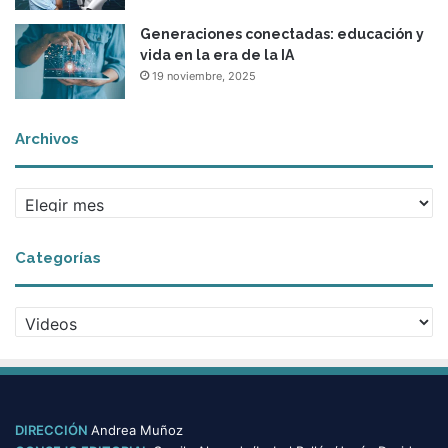
Generaciones conectadas: educación y
vida en la era de la IA
19 noviembre, 2025
Archivos
A
r
c
Categorías
h
i
v
C
o
a
s
t
e
g
o
DIRECCIÓN
Andrea Muñoz
r