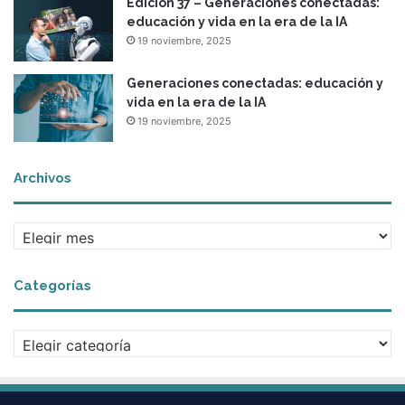
Edición 37 – Generaciones conectadas:
educación y vida en la era de la IA
19 noviembre, 2025
Generaciones conectadas: educación y
vida en la era de la IA
19 noviembre, 2025
Archivos
A
r
c
Categorías
h
i
v
C
o
a
s
t
e