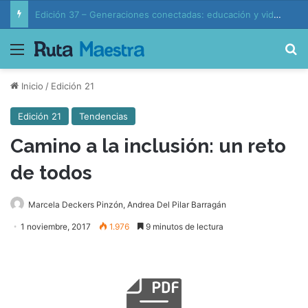
Edición 37 – Generaciones conectadas: educación y vida en la era de la IA
Menú
B
Inicio
/
Edición 21
Edición 21
Tendencias
Camino a la inclusión: un reto
de todos
Marcela Deckers Pinzón, Andrea Del Pilar Barragán
1 noviembre, 2017
1.976
9 minutos de lectura