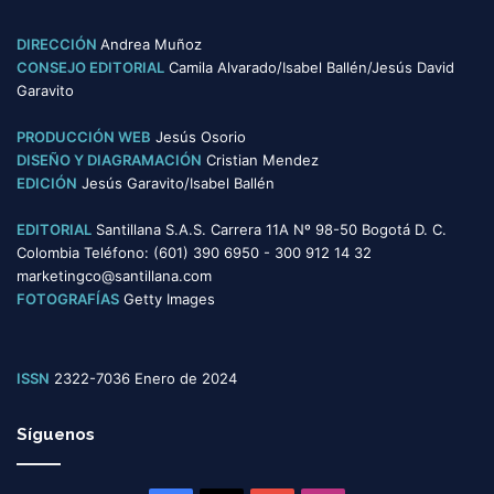
g
o
DIRECCIÓN
Andrea Muñoz
r
CONSEJO EDITORIAL
Camila Alvarado/Isabel Ballén/Jesús David
í
Garavito
a
s
PRODUCCIÓN WEB
Jesús Osorio
DISEÑO Y DIAGRAMACIÓN
Cristian Mendez
EDICIÓN
Jesús Garavito/Isabel Ballén
EDITORIAL
Santillana S.A.S. Carrera 11A Nº 98-50 Bogotá D. C.
Colombia Teléfono: (601) 390 6950 - 300 912 14 32
marketingco@santillana.com
FOTOGRAFÍAS
Getty Images
ISSN
2322-7036 Enero de 2024
Síguenos