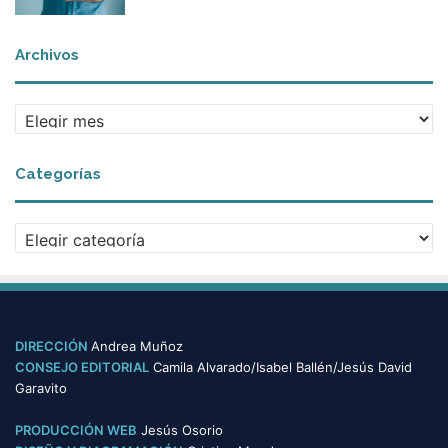
Archivos
A
r
c
Categorías
h
i
v
C
o
a
s
t
e
g
o
DIRECCIÓN
Andrea Muñoz
r
CONSEJO EDITORIAL
Camila Alvarado/Isabel Ballén/Jesús David
í
Garavito
a
s
PRODUCCIÓN WEB
Jesús Osorio