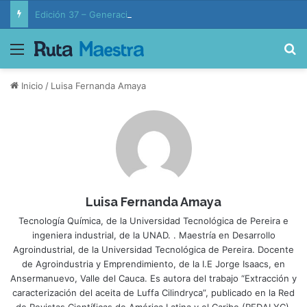
Edición 37 – Generaciones conectadas: educación y vida en la era de la IA
Menú
B
Inicio
/
Luisa Fernanda Amaya
Luisa Fernanda Amaya
Tecnología Química, de la Universidad Tecnológica de Pereira e
ingeniera industrial, de la UNAD. . Maestría en Desarrollo
Agroindustrial, de la Universidad Tecnológica de Pereira. Docente
de Agroindustria y Emprendimiento, de la I.E Jorge Isaacs, en
Ansermanuevo, Valle del Cauca. Es autora del trabajo “Extracción y
caracterización del aceita de Luffa Cilindryca”, publicado en la Red
de Revistas Científicas de América Latina y el Caribe (REDALYC).