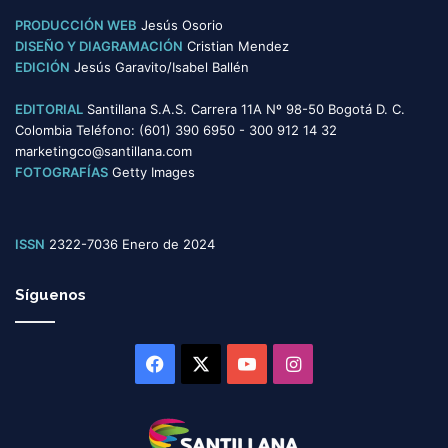
s
PRODUCCIÓN WEB
Jesús Osorio
DISEÑO Y DIAGRAMACIÓN
Cristian Mendez
EDICIÓN
Jesús Garavito/Isabel Ballén
EDITORIAL
Santillana S.A.S. Carrera 11A Nº 98-50 Bogotá D. C.
Colombia Teléfono: (601) 390 6950 - 300 912 14 32
marketingco@santillana.com
FOTOGRAFÍAS
Getty Images
ISSN
2322-7036 Enero de 2024
Síguenos
Facebook
X
YouTube
Instagram