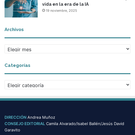
vida en la era de la IA
19 noviembre, 2025
Archivos
A
r
c
Categorías
h
i
v
C
o
a
s
t
e
g
o
DIRECCIÓN
Andrea Muñoz
r
CONSEJO EDITORIAL
Camila Alvarado/Isabel Ballén/Jesús David
í
Garavito
a