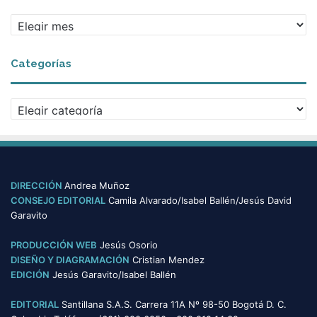
A
r
c
Categorías
h
i
v
C
o
a
s
t
e
g
o
DIRECCIÓN
Andrea Muñoz
r
CONSEJO EDITORIAL
Camila Alvarado/Isabel Ballén/Jesús David
í
Garavito
a
s
PRODUCCIÓN WEB
Jesús Osorio
DISEÑO Y DIAGRAMACIÓN
Cristian Mendez
EDICIÓN
Jesús Garavito/Isabel Ballén
EDITORIAL
Santillana S.A.S. Carrera 11A Nº 98-50 Bogotá D. C.