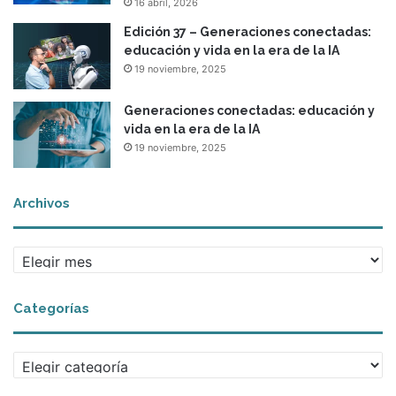
16 abril, 2026
Edición 37 – Generaciones conectadas:
educación y vida en la era de la IA
19 noviembre, 2025
Generaciones conectadas: educación y
vida en la era de la IA
19 noviembre, 2025
Archivos
A
r
c
Categorías
h
i
v
C
o
a
s