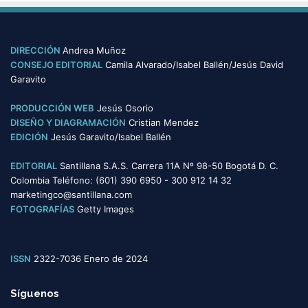
t
e
g
o
DIRECCIÓN
Andrea Muñoz
r
CONSEJO EDITORIAL
Camila Alvarado/Isabel Ballén/Jesús David
í
Garavito
a
s
PRODUCCIÓN WEB
Jesús Osorio
DISEÑO Y DIAGRAMACIÓN
Cristian Mendez
EDICIÓN
Jesús Garavito/Isabel Ballén
EDITORIAL
Santillana S.A.S. Carrera 11A Nº 98-50 Bogotá D. C.
Colombia Teléfono: (601) 390 6950 - 300 912 14 32
marketingco@santillana.com
FOTOGRAFÍAS
Getty Images
ISSN
2322-7036 Enero de 2024
Síguenos