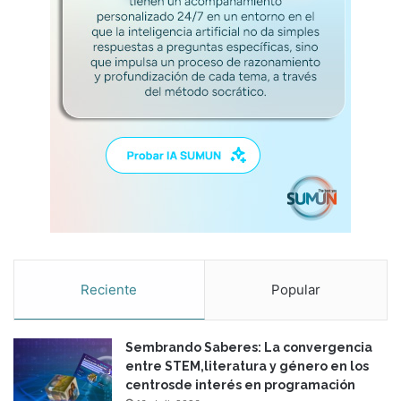
z
a
j
e
d
e
l
i
n
g
l
é
s
Reciente
Popular
Sembrando Saberes: La convergencia
entre STEM,literatura y género en los
centrosde interés en programación