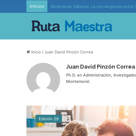
Artículos
Sembrando Saberes: La convergencia entre S
Inicio
/
Juan David Pinzón Correa
Juan David Pinzón Correa
Ph.D. en Administración, Investigado
Montemorel.
N
i
Edición 29
ñ
o
s