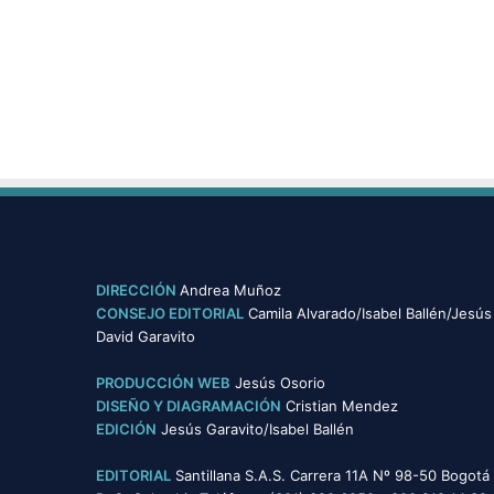
o
r
DIRECCIÓN
Andrea Muñoz
CONSEJO EDITORIAL
Camila Alvarado/Isabel Ballén/Jesús
David Garavito
PRODUCCIÓN WEB
Jesús Osorio
DISEÑO Y DIAGRAMACIÓN
Cristian Mendez
EDICIÓN
Jesús Garavito/Isabel Ballén
EDITORIAL
Santillana S.A.S. Carrera 11A Nº 98-50 Bogotá