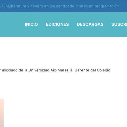
TEM,literatura y género en los centrosde interés en programación
INICIO
EDICIONES
DESCARGAS
SUSCR
r asociado de la Universidad Aix-Marsella. Gerente del Colegio