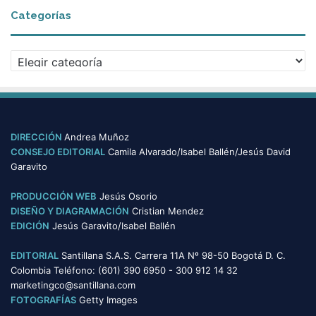
c
Categorías
h
i
v
C
o
a
s
t
e
g
o
DIRECCIÓN
Andrea Muñoz
r
CONSEJO EDITORIAL
Camila Alvarado/Isabel Ballén/Jesús David
í
Garavito
a
s
PRODUCCIÓN WEB
Jesús Osorio
DISEÑO Y DIAGRAMACIÓN
Cristian Mendez
EDICIÓN
Jesús Garavito/Isabel Ballén
EDITORIAL
Santillana S.A.S. Carrera 11A Nº 98-50 Bogotá D. C.
Colombia Teléfono: (601) 390 6950 - 300 912 14 32
marketingco@santillana.com
FOTOGRAFÍAS
Getty Images