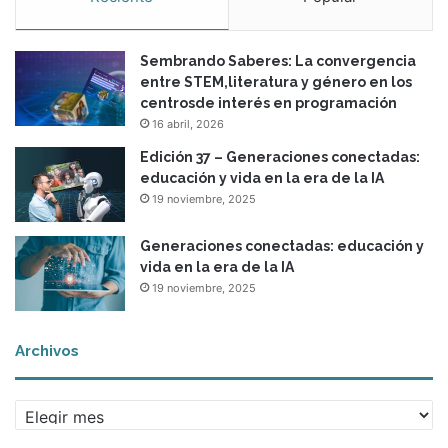
r
a
Sembrando Saberes: La convergencia
l
entre STEM,literatura y género en los
centrosde interés en programación
16 abril, 2026
Edición 37 – Generaciones conectadas:
educación y vida en la era de la IA
19 noviembre, 2025
Generaciones conectadas: educación y
vida en la era de la IA
19 noviembre, 2025
Archivos
A
r