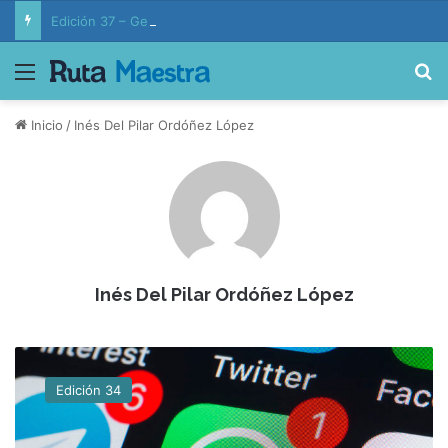
Edición 37 – Generaciones conectadas: educación y vida en la era de la IA
Menú
B
Inicio
/
Inés Del Pilar Ordóñez López
Inés Del Pilar Ordóñez López
W
h
Edición 34
a
t
s