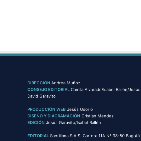
DIRECCIÓN
Andrea Muñoz
CONSEJO EDITORIAL
Camila Alvarado/Isabel Ballén/Jesús
David Garavito
PRODUCCIÓN WEB
Jesús Osorio
DISEÑO Y DIAGRAMACIÓN
Cristian Mendez
EDICIÓN
Jesús Garavito/Isabel Ballén
EDITORIAL
Santillana S.A.S. Carrera 11A Nº 98-50 Bogotá