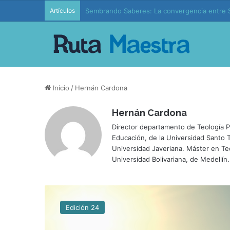
Artículos
Sembrando Saberes: La convergencia entre S
Inicio
/
Hernán Cardona
Hernán Cardona
Director departamento de Teología Po
Educación, de la Universidad Santo T
Universidad Javeriana. Máster en Teo
Universidad Bolivariana, de Medellín.
L
a
Edición 24
e
d