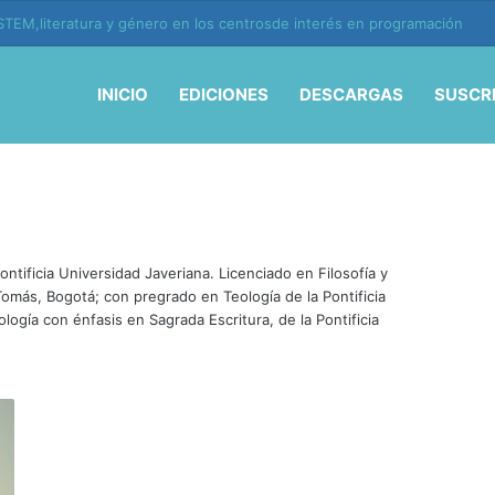
TEM,literatura y género en los centrosde interés en programación
INICIO
EDICIONES
DESCARGAS
SUSCR
ntificia Universidad Javeriana. Licenciado en Filosofía y
omás, Bogotá; con pregrado en Teología de la Pontificia
logía con énfasis en Sagrada Escritura, de la Pontificia