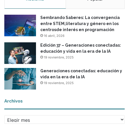
r
a
Sembrando Saberes: La convergencia
l
entre STEM,literatura y género en los
centrosde interés en programación
16 abril, 2026
Edición 37 – Generaciones conectadas:
educación y vida en la era de la IA
19 noviembre, 2025
Generaciones conectadas: educación y
vida en la era de la IA
19 noviembre, 2025
Archivos
A
r