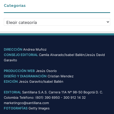
c
Categorías
h
i
v
C
o
a
s
t
e
g
o
DIRECCIÓN
Andrea Muñoz
r
CONSEJO EDITORIAL
Camila Alvarado/Isabel Ballén/Jesús David
í
Garavito
a
s
PRODUCCIÓN WEB
Jesús Osorio
DISEÑO Y DIAGRAMACIÓN
Cristian Mendez
EDICIÓN
Jesús Garavito/Isabel Ballén
EDITORIAL
Santillana S.A.S. Carrera 11A Nº 98-50 Bogotá D. C.
Colombia Teléfono: (601) 390 6950 - 300 912 14 32
marketingco@santillana.com
FOTOGRAFÍAS
Getty Images