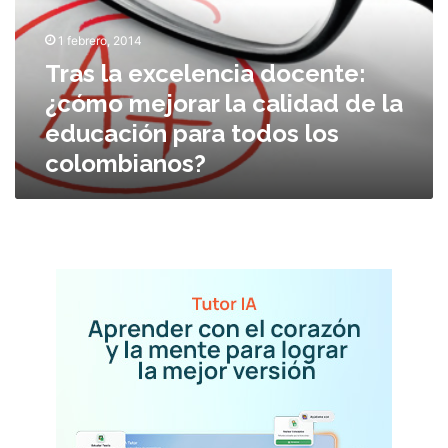
a
e
1 febrero, 2014
x
Tras la excelencia docente:
c
¿cómo mejorar la calidad de la
e
l
educación para todos los
e
colombianos?
n
c
i
a
d
o
c
e
n
t
e
:
¿
c