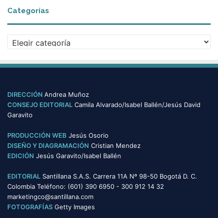
c
s
Categorías
h
c
i
o
v
l
C
o
o
a
s
m
t
b
e
i
g
a
o
DIRECCIÓN
Andrea Muñoz
n
r
CONSEJO EDITORIAL
Camila Alvarado/Isabel Ballén/Jesús David
o
í
Garavito
s
a
?
s
PRODUCCIÓN WEB
Jesús Osorio
DISEÑO Y DIAGRAMACIÓN
Cristian Mendez
EDICIÓN
Jesús Garavito/Isabel Ballén
EDITORIAL
Santillana S.A.S. Carrera 11A Nº 98-50 Bogotá D. C.
Colombia Teléfono: (601) 390 6950 - 300 912 14 32
marketingco@santillana.com
FOTOGRAFÍAS
Getty Images