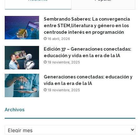
a
e
Sembrando Saberes: La convergencia
d
entre STEM,literatura y género en los
u
centrosde interés en programación
c
16 abril, 2026
a
c
Edición 37 – Generaciones conectadas:
i
educación y vida en la era de la IA
ó
19 noviembre, 2025
n
p
Generaciones conectadas: educación y
a
vida en la era de la IA
r
19 noviembre, 2025
a
t
o
Archivos
d
o
s
A
l
r
o