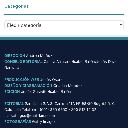
c
Categorías
h
i
v
C
o
a
s
t
e
g
o
DIRECCIÓN
Andrea Muñoz
r
CONSEJO EDITORIAL
Camila Alvarado/Isabel Ballén/Jesús David
í
Garavito
a
s
PRODUCCIÓN WEB
Jesús Osorio
DISEÑO Y DIAGRAMACIÓN
Cristian Mendez
EDICIÓN
Jesús Garavito/Isabel Ballén
EDITORIAL
Santillana S.A.S. Carrera 11A Nº 98-50 Bogotá D. C.
Colombia Teléfono: (601) 390 6950 - 300 912 14 32
marketingco@santillana.com
FOTOGRAFÍAS
Getty Images