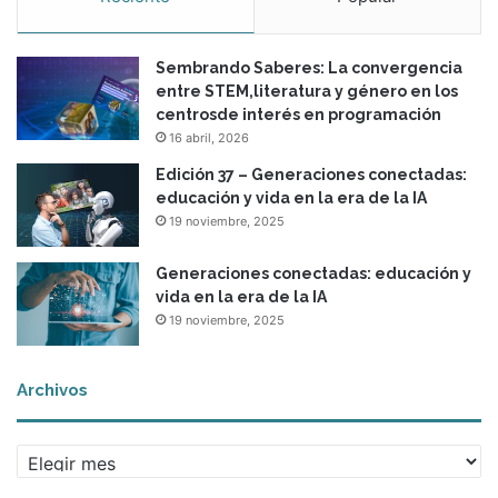
l
u
Sembrando Saberes: La convergencia
m
entre STEM,literatura y género en los
n
centrosde interés en programación
o
16 abril, 2026
s
Edición 37 – Generaciones conectadas:
educación y vida en la era de la IA
19 noviembre, 2025
Generaciones conectadas: educación y
vida en la era de la IA
19 noviembre, 2025
Archivos
A
r