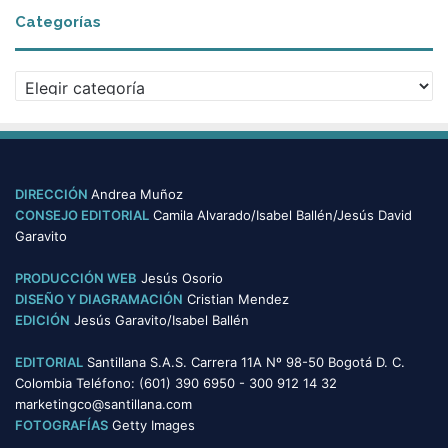
c
Categorías
h
i
v
C
o
a
s
t
e
g
o
DIRECCIÓN
Andrea Muñoz
r
CONSEJO EDITORIAL
Camila Alvarado/Isabel Ballén/Jesús David
í
Garavito
a
s
PRODUCCIÓN WEB
Jesús Osorio
DISEÑO Y DIAGRAMACIÓN
Cristian Mendez
EDICIÓN
Jesús Garavito/Isabel Ballén
EDITORIAL
Santillana S.A.S. Carrera 11A Nº 98-50 Bogotá D. C.
Colombia Teléfono: (601) 390 6950 - 300 912 14 32
marketingco@santillana.com
FOTOGRAFÍAS
Getty Images