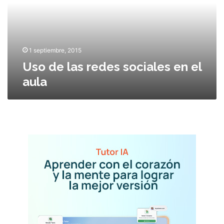
l
a
s
r
e
1 septiembre, 2015
d
Uso de las redes sociales en el
e
aula
s
s
o
c
i
a
l
e
s
e
n
e
l
a