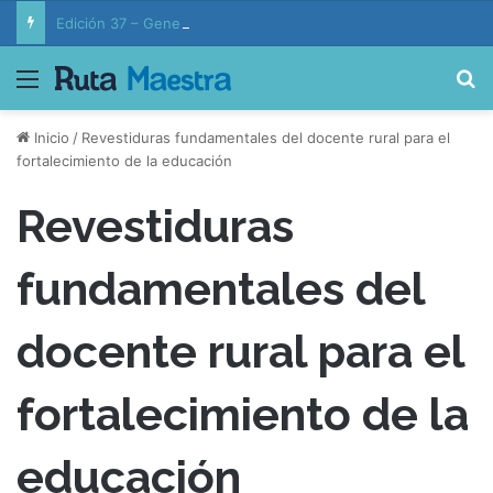
Edición 37 – Generaciones conectadas: educación y vida en la era de la IA
Menú
B
Inicio
/
Revestiduras fundamentales del docente rural para el
fortalecimiento de la educación
Revestiduras
fundamentales del
docente rural para el
fortalecimiento de la
educación