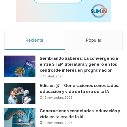
p
a
r
a
e
l
Reciente
Popular
f
o
r
Sembrando Saberes: La convergencia
t
entre STEM,literatura y género en los
a
centrosde interés en programación
l
16 abril, 2026
e
c
Edición 37 – Generaciones conectadas:
i
educación y vida en la era de la IA
m
19 noviembre, 2025
i
e
Generaciones conectadas: educación y
n
vida en la era de la IA
t
19 noviembre, 2025
o