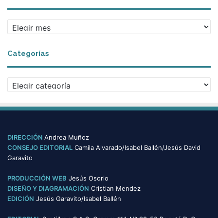
A
r
c
Categorías
h
i
v
C
o
a
s
t
e
g
o
DIRECCIÓN
Andrea Muñoz
r
CONSEJO EDITORIAL
Camila Alvarado/Isabel Ballén/Jesús David
í
Garavito
a
s
PRODUCCIÓN WEB
Jesús Osorio
DISEÑO Y DIAGRAMACIÓN
Cristian Mendez
EDICIÓN
Jesús Garavito/Isabel Ballén