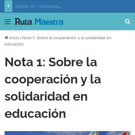
Edición 37 – Generaciones conectadas: educación y vida en la era de la IA
Menú
B
Inicio
/
Nota 1: Sobre la cooperación y la solidaridad en
educación
Nota 1: Sobre la
cooperación y la
solidaridad en
educación
N