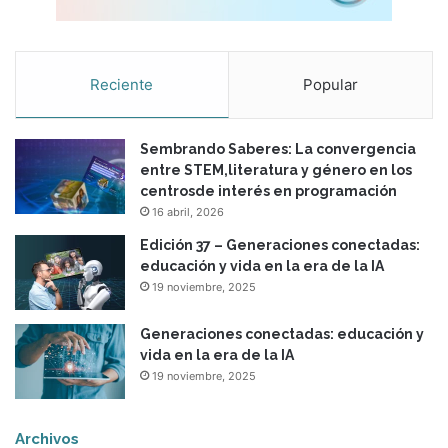
c
a
c
i
Reciente
Popular
ó
n
Sembrando Saberes: La convergencia
entre STEM,literatura y género en los
centrosde interés en programación
16 abril, 2026
Edición 37 – Generaciones conectadas:
educación y vida en la era de la IA
19 noviembre, 2025
Generaciones conectadas: educación y
vida en la era de la IA
19 noviembre, 2025
Archivos