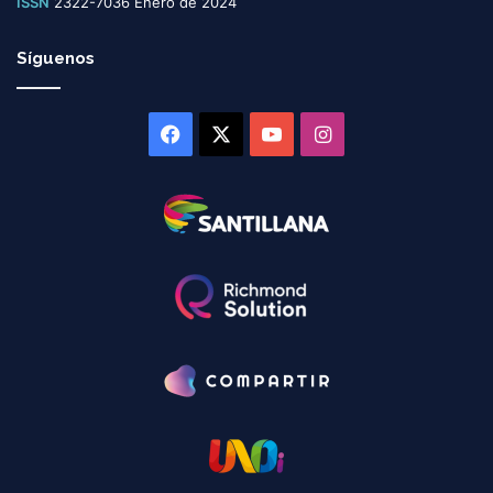
ISSN
2322-7036 Enero de 2024
Síguenos
Facebook
X
YouTube
Instagram