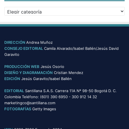
v
C
o
a
s
t
e
g
o
DIRECCIÓN
Andrea Muñoz
r
CONSEJO EDITORIAL
Camila Alvarado/Isabel Ballén/Jesús David
í
Garavito
a
s
PRODUCCIÓN WEB
Jesús Osorio
DISEÑO Y DIAGRAMACIÓN
Cristian Mendez
EDICIÓN
Jesús Garavito/Isabel Ballén
EDITORIAL
Santillana S.A.S. Carrera 11A Nº 98-50 Bogotá D. C.
Colombia Teléfono: (601) 390 6950 - 300 912 14 32
marketingco@santillana.com
FOTOGRAFÍAS
Getty Images