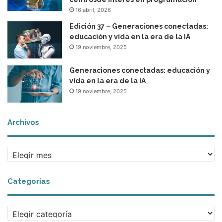
i
16 abril, 2026
a
s
Edición 37 – Generaciones conectadas:
educación y vida en la era de la IA
19 noviembre, 2025
Generaciones conectadas: educación y
vida en la era de la IA
19 noviembre, 2025
Archivos
A
r
c
Categorías
h
i
v
C
o
a