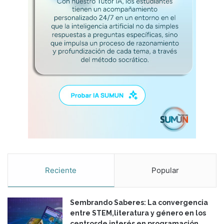
P
s
i
c
o
l
ó
g
i
c
a
d
e
l
a
s
Reciente
Popular
F
a
m
Sembrando Saberes: La convergencia
i
entre STEM,literatura y género en los
l
centrosde interés en programación