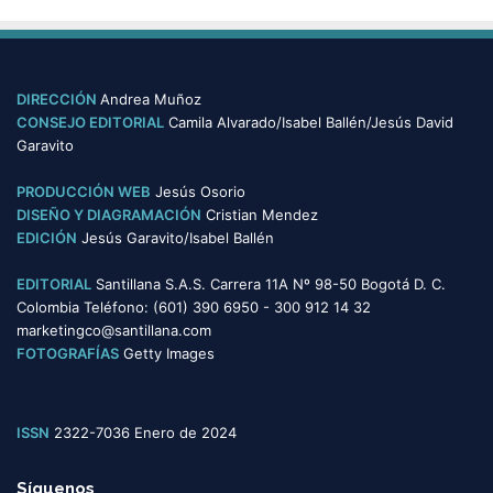
s
t
e
g
o
DIRECCIÓN
Andrea Muñoz
r
CONSEJO EDITORIAL
Camila Alvarado/Isabel Ballén/Jesús David
í
Garavito
a
s
PRODUCCIÓN WEB
Jesús Osorio
DISEÑO Y DIAGRAMACIÓN
Cristian Mendez
EDICIÓN
Jesús Garavito/Isabel Ballén
EDITORIAL
Santillana S.A.S. Carrera 11A Nº 98-50 Bogotá D. C.
Colombia Teléfono: (601) 390 6950 - 300 912 14 32
marketingco@santillana.com
FOTOGRAFÍAS
Getty Images
ISSN
2322-7036 Enero de 2024
Síguenos