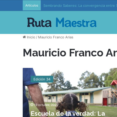
Artículos
Sembrando Saberes: La convergencia entre S
Inicio
/
Mauricio Franco Arias
Mauricio Franco Ar
E
s
Edición 34
c
u
e
l
a
19 octubre, 2022
d
Escuela de la verdad: La
e