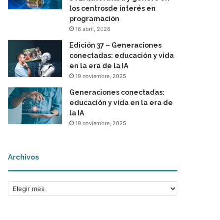
los centrosde interés en
programación
16 abril, 2026
Edición 37 – Generaciones
conectadas: educación y vida
en la era de la IA
19 noviembre, 2025
Generaciones conectadas:
educación y vida en la era de
la IA
19 noviembre, 2025
Archivos
A
r
c
h