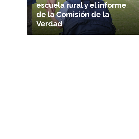
escuela rural y el informe
l
a
de la Comisión de la
v
Verdad
e
r
d
a
d
:
L
a
e
s
c
u
e
l
a
r
u
r