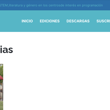
TEM,literatura y género en los centrosde interés en programación
INICIO
EDICIONES
DESCARGAS
SUSCR
ias