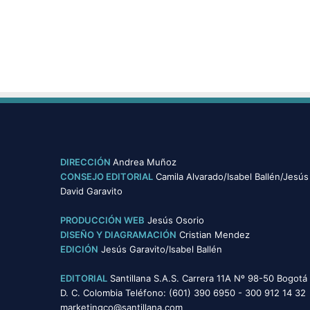
ó
n
d
e
l
a
V
e
r
d
a
DIRECCIÓN
Andrea Muñoz
d
CONSEJO EDITORIAL
Camila Alvarado/Isabel Ballén/Jesús
David Garavito
PRODUCCIÓN WEB
Jesús Osorio
DISEÑO Y DIAGRAMACIÓN
Cristian Mendez
EDICIÓN
Jesús Garavito/Isabel Ballén
EDITORIAL
Santillana S.A.S. Carrera 11A Nº 98-50 Bogotá
D. C. Colombia Teléfono: (601) 390 6950 - 300 912 14 32
marketingco@santillana.com