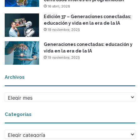
a
16 abril, 2026
e
n
Edición 37 – Generaciones conectadas:
l
educación y vida en la era de la IA
a
19 noviembre, 2025
z
o
Generaciones conectadas: educación y
n
vida en la era de la IA
a
19 noviembre, 2025
r
u
r
Archivos
a
l
A
r
c
Categorías
h
i
v
C
o
a