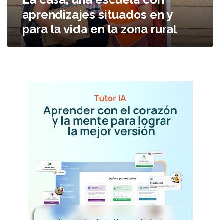
e
aprendizajes situados en y
s
para la vida en la zona rural
c
u
e
l
a
c
o
n
a
p
r
e
n
d
i
z
a
j
e