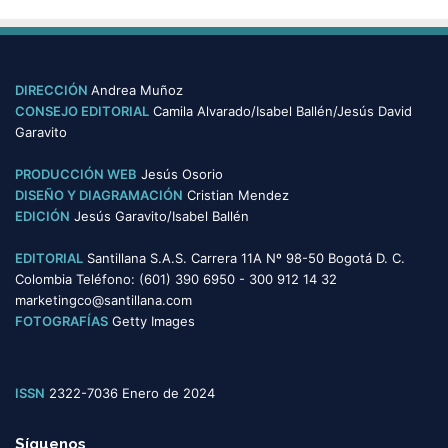
s
t
e
g
o
DIRECCIÓN
Andrea Muñoz
r
CONSEJO EDITORIAL
Camila Alvarado/Isabel Ballén/Jesús David
í
Garavito
a
s
PRODUCCIÓN WEB
Jesús Osorio
DISEÑO Y DIAGRAMACIÓN
Cristian Mendez
EDICIÓN
Jesús Garavito/Isabel Ballén
EDITORIAL
Santillana S.A.S. Carrera 11A Nº 98-50 Bogotá D. C.
Colombia Teléfono: (601) 390 6950 - 300 912 14 32
marketingco@santillana.com
FOTOGRAFÍAS
Getty Images
ISSN
2322-7036 Enero de 2024
Síguenos