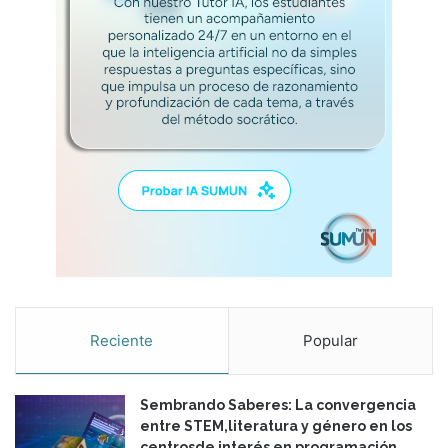
s
s
i
t
u
a
d
o
s
e
n
y
p
a
r
a
Reciente
Popular
l
a
v
Sembrando Saberes: La convergencia
i
entre STEM,literatura y género en los
d
centrosde interés en programación