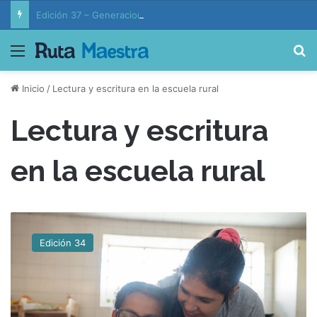
Edición 37 – Generaciones conectadas: educación y vida en la era de la IA
Menú
B
Inicio
/
Lectura y escritura en la escuela rural
Lectura y escritura
en la escuela rural
L
e
Edición 34
c
t
u
r
a