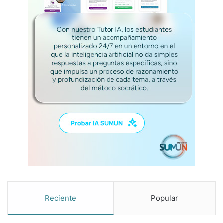
r
u
r
a
l
Reciente
Popular