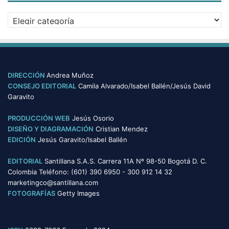
v
C
o
a
s
t
e
g
o
DIRECCIÓN
Andrea Muñoz
r
CONSEJO EDITORIAL
Camila Alvarado/Isabel Ballén/Jesús David
í
Garavito
a
s
PRODUCCIÓN WEB
Jesús Osorio
DISEÑO Y DIAGRAMACIÓN
Cristian Mendez
EDICIÓN
Jesús Garavito/Isabel Ballén
EDITORIAL
Santillana S.A.S. Carrera 11A Nº 98-50 Bogotá D. C.
Colombia Teléfono: (601) 390 6950 - 300 912 14 32
marketingco@santillana.com
FOTOGRAFÍAS
Getty Images