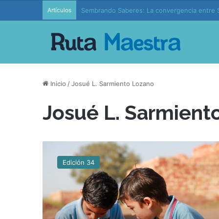
Artículos
Sembrando Saberes: La convergencia entre S
Inicio
/
Josué L. Sarmiento Lozano
Josué L. Sarmient
E
l
Edición 34
u
n
i
v
e
r