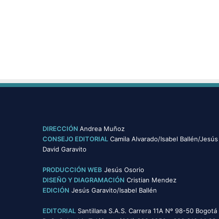
DIRECCIÓN
Andrea Muñoz
CONSEJO EDITORIAL
Camila Alvarado/Isabel Ballén/Jesús
David Garavito
PRODUCCIÓN WEB
Jesús Osorio
DISEÑO Y DIAGRAMACIÓN
Cristian Mendez
EDICIÓN
Jesús Garavito/Isabel Ballén
EDITORIAL
Santillana S.A.S. Carrera 11A Nº 98-50 Bogotá