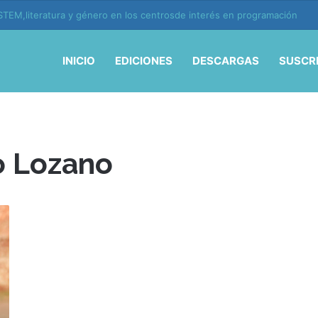
TEM,literatura y género en los centrosde interés en programación
INICIO
EDICIONES
DESCARGAS
SUSCR
o Lozano