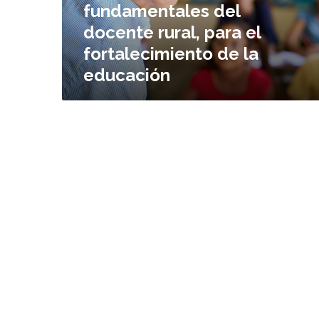
fundamentales del
u
docente rural, para el
r
a
fortalecimiento de la
s
educación
f
u
n
d
a
m
e
n
t
a
l
e
s
d
e
l
d