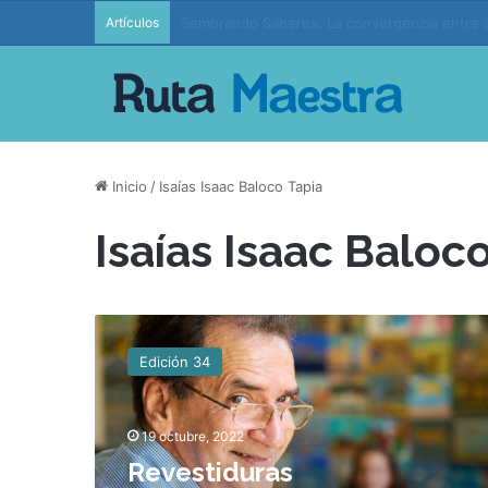
Artículos
Edición 37 – Generaciones conectadas: educac
Inicio
/
Isaías Isaac Baloco Tapia
Isaías Isaac Baloc
R
e
Edición 34
v
e
s
19 octubre, 2022
t
i
Revestiduras
d