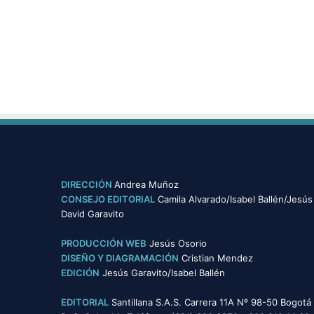
t
a
l
e
c
i
m
i
e
n
t
o
d
DIRECCIÓN
Andrea Muñoz
e
CONSEJO EDITORIAL
Camila Alvarado/Isabel Ballén/Jesús
l
David Garavito
a
e
PRODUCCIÓN WEB
Jesús Osorio
d
DISEÑO Y DIAGRAMACIÓN
Cristian Mendez
u
EDICIÓN
Jesús Garavito/Isabel Ballén
c
a
EDITORIAL
Santillana S.A.S. Carrera 11A Nº 98-50 Bogotá
c