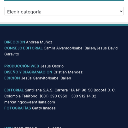
v
C
o
a
s
t
e
g
o
DIRECCIÓN
Andrea Muñoz
r
CONSEJO EDITORIAL
Camila Alvarado/Isabel Ballén/Jesús David
í
Garavito
a
s
PRODUCCIÓN WEB
Jesús Osorio
DISEÑO Y DIAGRAMACIÓN
Cristian Mendez
EDICIÓN
Jesús Garavito/Isabel Ballén
EDITORIAL
Santillana S.A.S. Carrera 11A Nº 98-50 Bogotá D. C.
Colombia Teléfono: (601) 390 6950 - 300 912 14 32
marketingco@santillana.com
FOTOGRAFÍAS
Getty Images