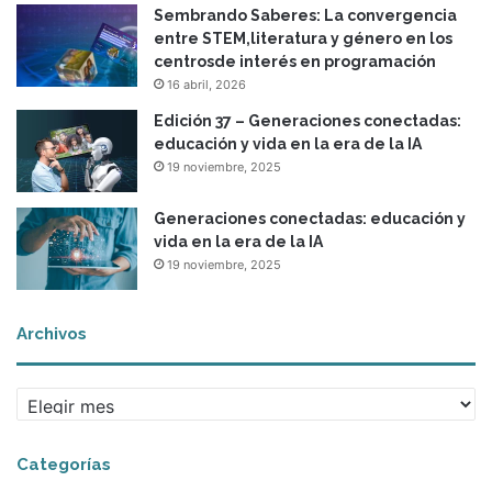
Sembrando Saberes: La convergencia
e
entre STEM,literatura y género en los
r
centrosde interés en programación
e
16 abril, 2026
s
i
Edición 37 – Generaciones conectadas:
l
educación y vida en la era de la IA
i
19 noviembre, 2025
e
n
Generaciones conectadas: educación y
c
vida en la era de la IA
i
19 noviembre, 2025
a
Archivos
A
r
c
Categorías
h
i