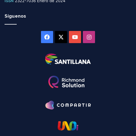
ISSN
2322-7036 Enero de 2024
Síguenos
Facebook
X
YouTube
Instagram