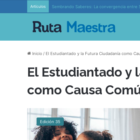
Artículos
Sembrando Saberes: La convergencia entre S
Inicio
/
El Estudiantado y la Futura Ciudadanía como C
El Estudiantado y 
como Causa Com
E
l
Edición 35
E
s
t