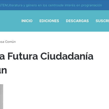
TEM,literatura y género en los centrosde interés en programación
INICIO
EDICIONES
DESCARGAS
SUSCR
ausa Común
la Futura Ciudadanía
ún