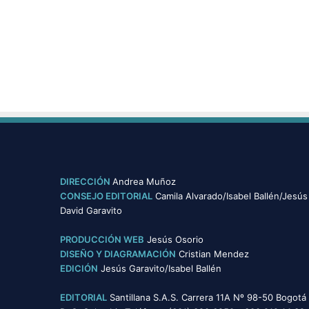
DIRECCIÓN
Andrea Muñoz
CONSEJO EDITORIAL
Camila Alvarado/Isabel Ballén/Jesús
David Garavito
PRODUCCIÓN WEB
Jesús Osorio
DISEÑO Y DIAGRAMACIÓN
Cristian Mendez
EDICIÓN
Jesús Garavito/Isabel Ballén
EDITORIAL
Santillana S.A.S. Carrera 11A Nº 98-50 Bogotá