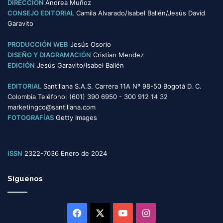
DIRECCIÓN
Andrea Muñoz
l
r
CONSEJO EDITORIAL
Camila Alvarado/Isabel Ballén/Jesús David
u
í
Garavito
y
a
e
s
PRODUCCIÓN WEB
Jesús Osorio
n
DISEÑO Y DIAGRAMACIÓN
Cristian Mendez
t
EDICIÓN
Jesús Garavito/Isabel Ballén
e
y
EDITORIAL
Santillana S.A.S. Carrera 11A Nº 98-50 Bogotá D. C.
e
Colombia Teléfono: (601) 390 6950 - 300 912 14 32
q
marketingco@santillana.com
u
FOTOGRAFÍAS
Getty Images
i
t
a
t
ISSN
2322-7036 Enero de 2024
i
v
Síguenos
a
Facebook
X
YouTube
Instagram