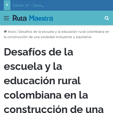
Edición 37 – Generaciones conectadas: educación y vida en la era de la IA
Menú
B
Inicio
/
Desafíos de la escuela y la educación rural colombiana en
la construcción de una sociedad incluyente y equitativa
Desafíos de la
escuela y la
educación rural
colombiana en la
construcción de una