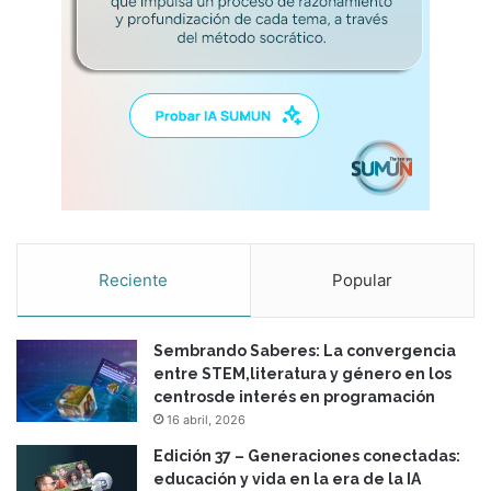
l
c
o
l
o
m
b
i
a
n
a
e
Reciente
Popular
n
l
a
Sembrando Saberes: La convergencia
c
entre STEM,literatura y género en los
o
centrosde interés en programación
n
16 abril, 2026
s
t
Edición 37 – Generaciones conectadas:
r
educación y vida en la era de la IA
u