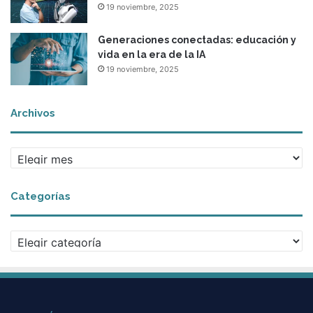
19 noviembre, 2025
c
c
Generaciones conectadas: educación y
i
vida en la era de la IA
ó
19 noviembre, 2025
n
d
e
Archivos
u
n
a
A
s
r
o
c
c
Categorías
h
i
i
e
v
d
C
o
a
a
s
d
t
i
e
n
g
c
o