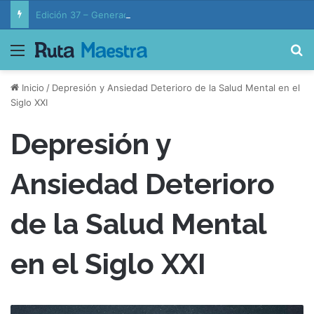
Edición 37 – Generaciones conectadas: educación y vida en la era de la IA
Menú
B
Inicio
/
Depresión y Ansiedad Deterioro de la Salud Mental en el
Siglo XXI
Depresión y
Ansiedad Deterioro
de la Salud Mental
en el Siglo XXI
D