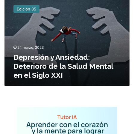
e
Edición 35
p
r
e
s
i
ó
24 marzo, 2023
n
Depresión y Ansiedad:
y
A
Deterioro de la Salud Mental
n
en el Siglo XXI
s
i
e
d
a
d
:
D
e
t