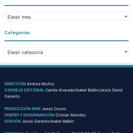
A
r
c
Categorías
h
i
v
C
o
a
s
t
e
g
o
DIRECCIÓN
Andrea Muñoz
r
CONSEJO EDITORIAL
Camila Alvarado/Isabel Ballén/Jesús David
í
Garavito
a
s
PRODUCCIÓN WEB
Jesús Osorio
DISEÑO Y DIAGRAMACIÓN
Cristian Mendez
EDICIÓN
Jesús Garavito/Isabel Ballén