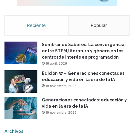
e
n
e
l
Reciente
Popular
S
i
g
Sembrando Saberes: La convergencia
l
entre STEM,literatura y género en los
o
centrosde interés en programación
X
16 abril, 2026
X
I
Edición 37 – Generaciones conectadas:
educación y vida en la era de la IA
19 noviembre, 2025
Generaciones conectadas: educación y
vida en la era de la IA
19 noviembre, 2025
Archivos