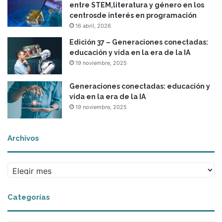
entre STEM,literatura y género en los
d
centrosde interés en programación
i
16 abril, 2026
n
c
Edición 37 – Generaciones conectadas:
l
educación y vida en la era de la IA
u
19 noviembre, 2025
y
e
Generaciones conectadas: educación y
n
vida en la era de la IA
t
19 noviembre, 2025
e
y
e
Archivos
q
u
i
A
t
r
a
c
t
Categorías
h
i
i
v
v