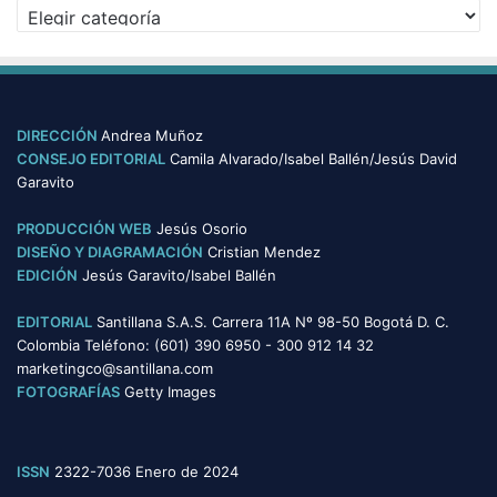
a
C
o
a
s
t
e
g
o
DIRECCIÓN
Andrea Muñoz
r
CONSEJO EDITORIAL
Camila Alvarado/Isabel Ballén/Jesús David
í
Garavito
a
s
PRODUCCIÓN WEB
Jesús Osorio
DISEÑO Y DIAGRAMACIÓN
Cristian Mendez
EDICIÓN
Jesús Garavito/Isabel Ballén
EDITORIAL
Santillana S.A.S. Carrera 11A Nº 98-50 Bogotá D. C.
Colombia Teléfono: (601) 390 6950 - 300 912 14 32
marketingco@santillana.com
FOTOGRAFÍAS
Getty Images
ISSN
2322-7036 Enero de 2024