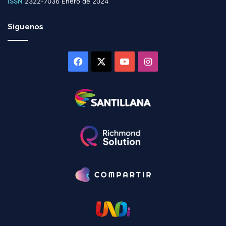
ISSN
2322-7036 Enero de 2024
Síguenos
Facebook
X
YouTube
Instagram