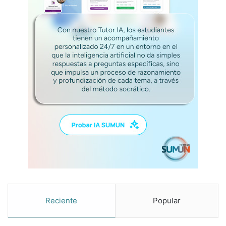
í
a
Reciente
Popular