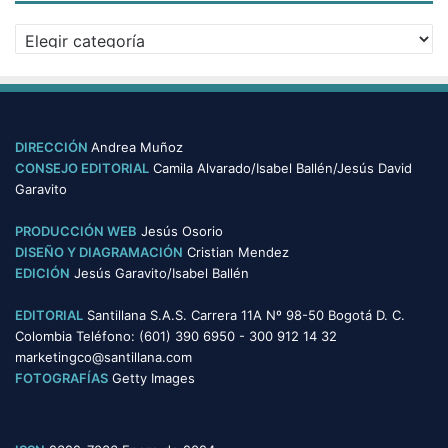
v
C
o
a
s
t
e
g
o
DIRECCIÓN
Andrea Muñoz
r
CONSEJO EDITORIAL
Camila Alvarado/Isabel Ballén/Jesús David
í
Garavito
a
s
PRODUCCIÓN WEB
Jesús Osorio
DISEÑO Y DIAGRAMACIÓN
Cristian Mendez
EDICIÓN
Jesús Garavito/Isabel Ballén
EDITORIAL
Santillana S.A.S. Carrera 11A Nº 98-50 Bogotá D. C.
Colombia Teléfono: (601) 390 6950 - 300 912 14 32
marketingco@santillana.com
FOTOGRAFÍAS
Getty Images