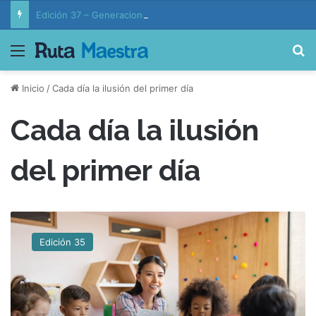
Edición 37 – Generaciones conectadas: educación y vida en la era de la IA
Menú
B
Inicio
/
Cada día la ilusión del primer día
Cada día la ilusión
del primer día
C
a
Edición 35
d
a
d
í
a