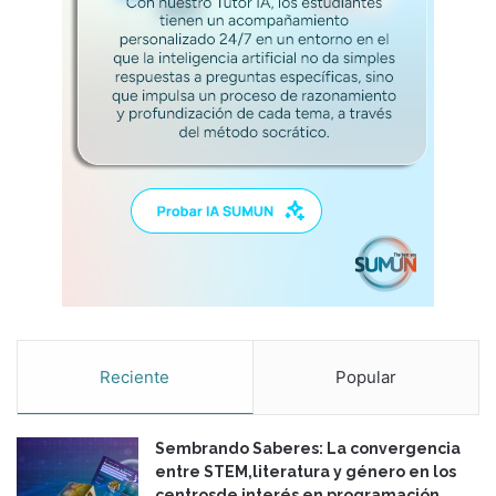
l
y
e
l
i
n
f
o
r
m
e
d
e
l
a
C
Reciente
Popular
o
m
i
Sembrando Saberes: La convergencia
s
entre STEM,literatura y género en los
i
centrosde interés en programación