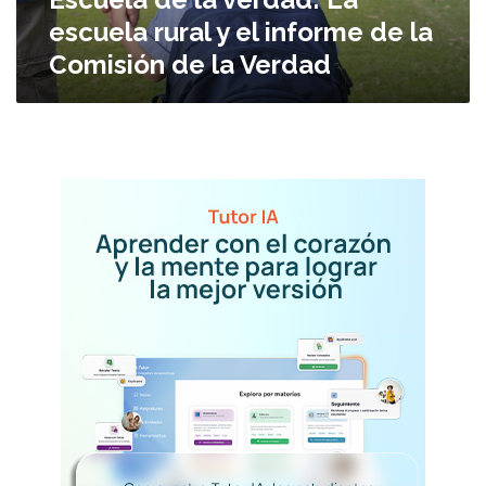
a
escuela rural y el informe de la
v
Comisión de la Verdad
e
r
d
a
d
:
L
a
e
s
c
u
e
l
a
r
u
r
a