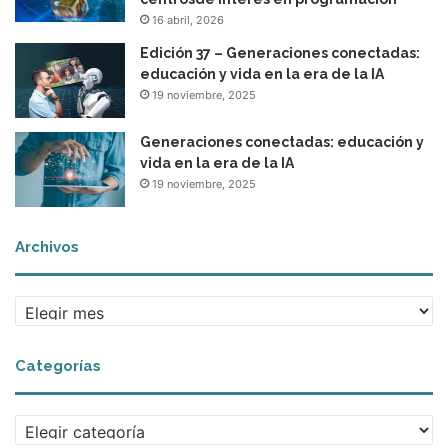
ó
16 abril, 2026
n
d
Edición 37 – Generaciones conectadas:
e
educación y vida en la era de la IA
l
19 noviembre, 2025
a
V
Generaciones conectadas: educación y
e
vida en la era de la IA
r
19 noviembre, 2025
d
a
d
Archivos
A
r
c
Categorías
h
i
v
C
o
a