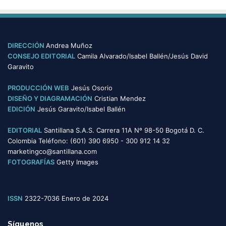
s
t
e
g
o
DIRECCIÓN
Andrea Muñoz
r
CONSEJO EDITORIAL
Camila Alvarado/Isabel Ballén/Jesús David
í
Garavito
a
s
PRODUCCIÓN WEB
Jesús Osorio
DISEÑO Y DIAGRAMACIÓN
Cristian Mendez
EDICIÓN
Jesús Garavito/Isabel Ballén
EDITORIAL
Santillana S.A.S. Carrera 11A Nº 98-50 Bogotá D. C.
Colombia Teléfono: (601) 390 6950 - 300 912 14 32
marketingco@santillana.com
FOTOGRAFÍAS
Getty Images
ISSN
2322-7036 Enero de 2024
Síguenos