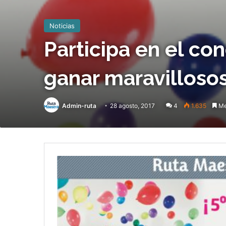
Noticias
Participa en el c
ganar maravilloso
Admin-ruta
28 agosto, 2017
4
1.635
Me