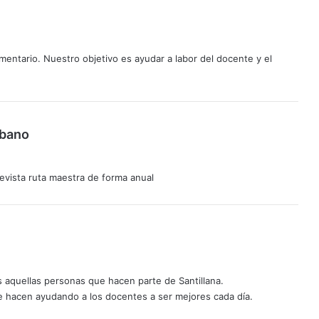
entario. Nuestro objetivo es ayudar a labor del docente y el
d
rbano
i
c
 revista ruta maestra de forma anual
e
:
 aquellas personas que hacen parte de Santillana.
e hacen ayudando a los docentes a ser mejores cada día.