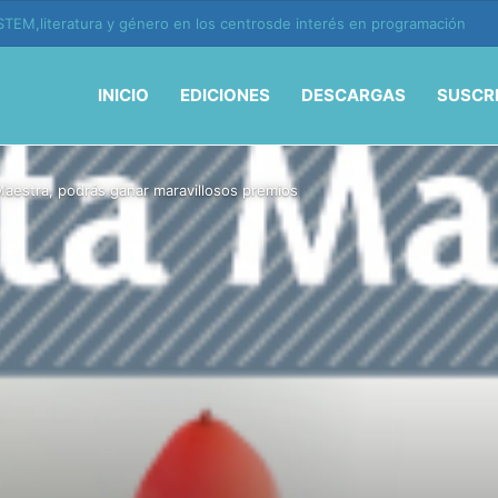
TEM,literatura y género en los centrosde interés en programación
INICIO
EDICIONES
DESCARGAS
SUSCR
aestra, podrás ganar maravillosos premios