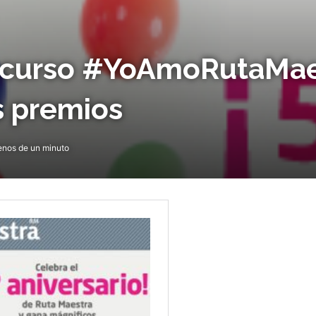
oncurso #YoAmoRutaMae
s premios
nos de un minuto