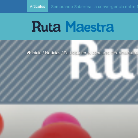
Artículos
Sembrando Saberes: La convergencia entre S
Inicio
/
Noticias
/
Participa en el concurso #YoAmoRutaM