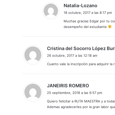
d
Natalia-Lozano
i
18 octubre, 2017 a las 8:17 pm
c
Muchas gracias Edgar por tu com
e
desempeño del estudiante
:
Cristina del Socorro López Bu
26 octubre, 2017 a las 12:18 am
Cuanto vale la inscripción para adquirir la
d
JANEIRIS ROMERO
i
25 septiembre, 2018 a las 6:57 pm
c
Quiero felicitar a RUTA MAESTRA y a todas
e
Ademas agradecerles por la gran labor qu
: