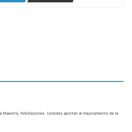
d
c
a Maestra, felicitaciones. Ustedes aportan al mejoramiento de la
e