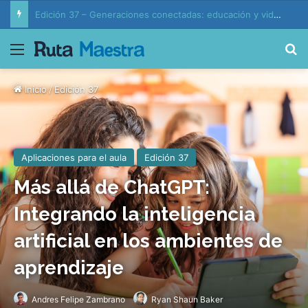
Edición 37 – Generaciones conectadas: educación y vida en la era de la IA
Menú
B
Inicio
/
Edición 37
Aplicaciones para el aula
Edición 37
Más allá de ChatGPT:
Integrando la inteligencia
artificial en los ambientes de
aprendizaje
Andres Felipe Zambrano
Ryan Shaun Baker