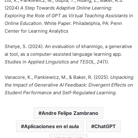
Liu, X., Pankiewicz, M., Gupta, T., Huang, Z., Baker, R.S.
(2024)
A Step Towards Adaptive Online Learning:
Exploring the Role of GPT as Virtual Teaching Assistants in
Online Education
. White Paper. Philadelphia, PA: Penn
Center for Learning Analytics
Shetye, S. (2024). An evaluation of khanmigo, a generative
ai tool, as a computer-assisted language learning app.
Studies in Applied Linguistics and TESOL
,
24
(1).
Vanacore, K., Pankiewicz, M., & Baker, R. (2025).
Unpacking
the Impact of Generative AI Feedback: Divergent Effects on
Student Performance and Self-Regulated Learning
.
Andre Felipe Zambrano
Aplicaciones en el aula
ChatGPT