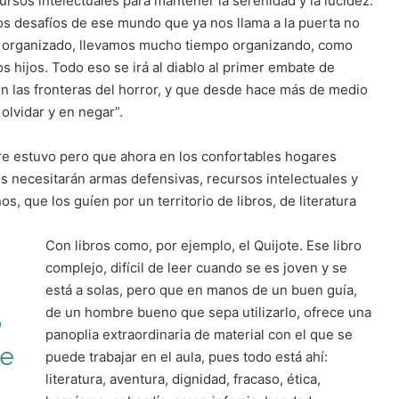
ursos intelectuales para mantener la serenidad y la lucidez.
os desafíos de ese mundo que ya nos llama a la puerta no
s organizado, llevamos mucho tiempo organizando, como
 hijos. Todo eso se irá al diablo al primer embate de
en las fronteras del horror, y que desde hace más de medio
olvidar y en negar”.
re estuvo pero que ahora en los confortables hogares
s necesitarán armas defensivas, recursos intelectuales y
 que los guíen por un territorio de libros, de literatura
Con libros como, por ejemplo, el Quijote. Ese libro
complejo, difícil de leer cuando se es joven y se
está a solas, pero que en manos de un buen guía,
de un hombre bueno que sepa utilizarlo, ofrece una
o
panoplia extraordinaria de material con el que se
de
puede trabajar en el aula, pues todo está ahí:
literatura, aventura, dignidad, fracaso, ética,