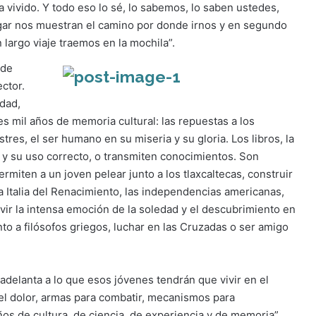
vivido. Y todo eso lo sé, lo sabemos, lo saben ustedes,
 lugar nos muestran el camino por donde irnos y en segundo
 largo viaje traemos en la mochila”.
 de
ector.
idad,
es mil años de memoria cultural: las repuestas a los
tres, el ser humano en su miseria y su gloria. Los libros, la
 y su uso correcto, o transmiten conocimientos. Son
rmiten a un joven pelear junto a los tlaxcaltecas, construir
la Italia del Renacimiento, las independencias americanas,
ivir la intensa emoción de la soledad y el descubrimiento en
nto a filósofos griegos, luchar en las Cruzadas o ser amigo
 adelanta a lo que esos jóvenes tendrán que vivir en el
 el dolor, armas para combatir, mecanismos para
os de cultura, de ciencia, de experiencia y de memoria”.