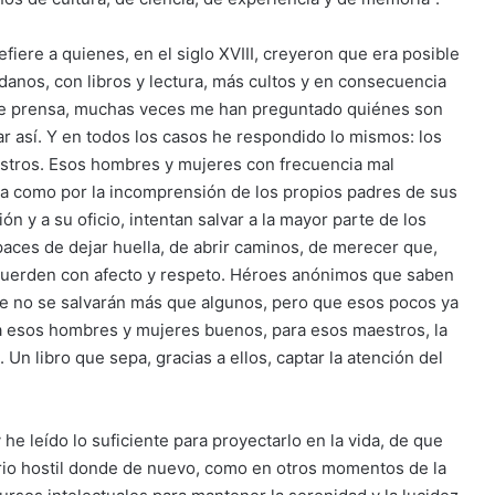
efiere a quienes, en el siglo XVIII, creyeron que era posible
anos, con libros y lectura, más cultos y en consecuencia
s de prensa, muchas veces me han preguntado quiénes son
 así. Y en todos los casos he respondido lo mismos: los
stros. Esos hombres y mujeres con frecuencia mal
ma como por la incomprensión de los propios padres de sus
n y a su oficio, intentan salvar a la mayor parte de los
ces de dejar huella, de abrir caminos, de merecer que,
cuerden con afecto y respeto. Héroes anónimos que saben
ase no se salvarán más que algunos, pero que esos pocos ya
ara esos hombres y mujeres buenos, para esos maestros, la
Un libro que sepa, gracias a ellos, captar la atención del
he leído lo suficiente para proyectarlo en la vida, de que
orio hostil donde de nuevo, como en otros momentos de la