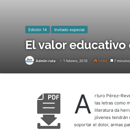
Edición 14
Invitado especial
El valor educativo 
Admin-ruta
1 febrero, 2016
1.484
7 minutos 
A
rturo Pérez–Rever
las letras como 
literatura da her
jóvenes tendrán q
soportar el dolor, armas p