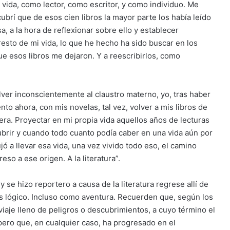
 vida, como lector, como escritor, y como individuo. Me
cubrí que de esos cien libros la mayor parte los había leído
a, a la hora de reflexionar sobre ello y establecer
 resto de mi vida, lo que he hecho ha sido buscar en los
que esos libros me dejaron. Y a reescribirlos, como
olver inconscientemente al claustro materno, yo, tras haber
ento ahora, con mis novelas, tal vez, volver a mis libros de
era. Proyectar en mi propia vida aquellos años de lecturas
brir y cuando todo cuanto podía caber en una vida aún por
ujó a llevar esa vida, una vez vivido todo eso, el camino
reso a ese origen. A la literatura”.
 se hizo reportero a causa de la literatura regrese allí de
es lógico. Incluso como aventura. Recuerden que, según los
aje lleno de peligros o descubrimientos, a cuyo término el
 pero que, en cualquier caso, ha progresado en el