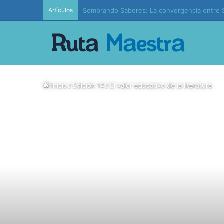
Artículos
Edición 37 – Generaciones conectadas: educac
Inicio
/
Edición 14
/
El valor educativo de la literatura