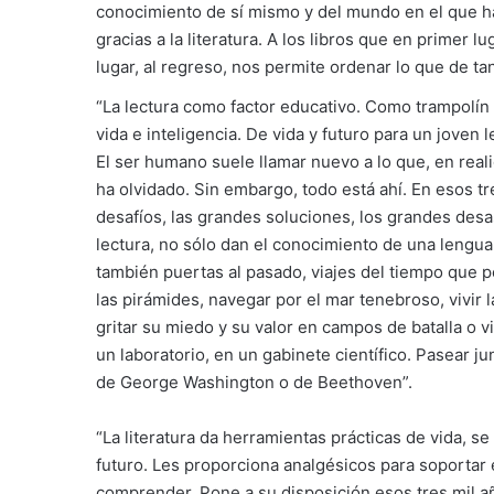
conocimiento de sí mismo y del mundo en el que ha 
gracias a la literatura. A los libros que en primer
lugar, al regreso, nos permite ordenar lo que de tan
“La lectura como factor educativo. Como trampolín
vida e inteligencia. De vida y futuro para un joven l
El ser humano suele llamar nuevo a lo que, en real
ha olvidado. Sin embargo, todo está ahí. En esos tr
desafíos, las grandes soluciones, los grandes desas
lectura, no sólo dan el conocimiento de una lengua
también puertas al pasado, viajes del tiempo que pe
las pirámides, navegar por el mar tenebroso, vivir 
gritar su miedo y su valor en campos de batalla o v
un laboratorio, en un gabinete científico. Pasear ju
de George Washington o de Beethoven”.
“La literatura da herramientas prácticas de vida, se
futuro. Les proporciona analgésicos para soportar
comprender. Pone a su disposición esos tres mil añ