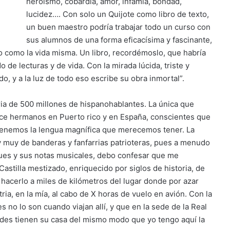
heroísmo, cobardía, amor, infamia, bondad,
lucidez…. Con solo un Quijote como libro de texto,
un buen maestro podría trabajar todo un curso con
sus alumnos de una forma eficacísima y fascinante,
 como la vida misma. Un libro, recordémoslo, que habría
 de lecturas y de vida. Con la mirada lúcida, triste y
, y a la luz de todo eso escribe su obra inmortal”.
tria de 500 millones de hispanohablantes. La única que
ace hermanos en Puerto rico y en España, conscientes que
 tenemos la lengua magnífica que merecemos tener. La
 muy de banderas y fanfarrias patrioteras, pues a menudo
gues y sus notas musicales, debo confesar que me
Castilla mestizado, enriquecido por siglos de historia, de
 hacerlo a miles de kilómetros del lugar donde por azar
ia, en la mía, al cabo de X horas de vuelo en avión. Con la
 no lo son cuando viajan allí, y que en la sede de la Real
edes tienen su casa del mismo modo que yo tengo aquí la