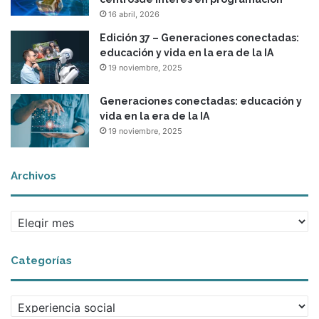
16 abril, 2026
Edición 37 – Generaciones conectadas:
educación y vida en la era de la IA
19 noviembre, 2025
Generaciones conectadas: educación y
vida en la era de la IA
19 noviembre, 2025
Archivos
A
r
c
Categorías
h
i
v
C
o
a