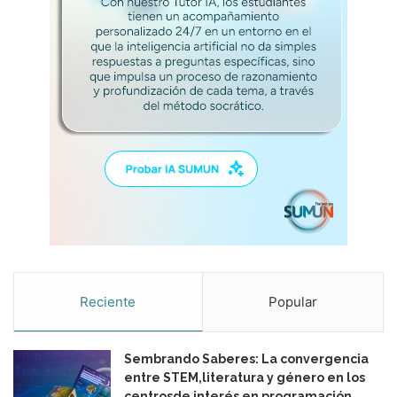
i
d
a
d
Reciente
Popular
Sembrando Saberes: La convergencia
entre STEM,literatura y género en los
centrosde interés en programación