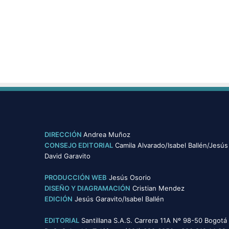
DIRECCIÓN
Andrea Muñoz
CONSEJO EDITORIAL
Camila Alvarado/Isabel Ballén/Jesús
David Garavito
PRODUCCIÓN WEB
Jesús Osorio
DISEÑO Y DIAGRAMACIÓN
Cristian Mendez
EDICIÓN
Jesús Garavito/Isabel Ballén
EDITORIAL
Santillana S.A.S. Carrera 11A Nº 98-50 Bogotá