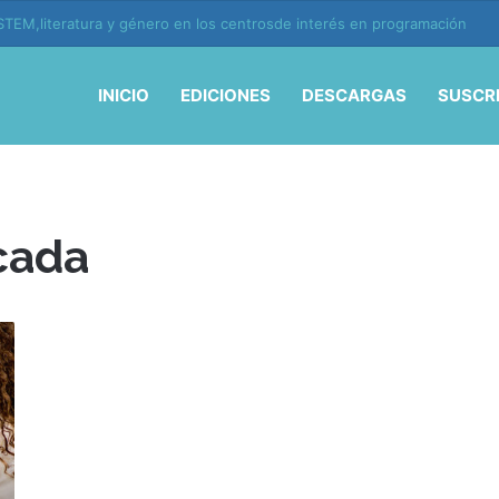
TEM,literatura y género en los centrosde interés en programación
INICIO
EDICIONES
DESCARGAS
SUSCR
cada