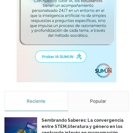
e
d
a
d
Reciente
Popular
Sembrando Saberes: La convergencia
entre STEM,literatura y género en los
centrosde interés en programación