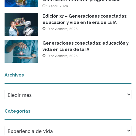
16 abril, 2026
Edición 37 – Generaciones conectadas:
educación y vida en la era de la IA
19 noviembre, 2025
Generaciones conectadas: educación y
vida en la era de la IA
19 noviembre, 2025
Archivos
A
r
c
Categorías
h
i
v
C
o
a