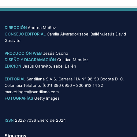
s
t
e
g
o
DIRECCIÓN
Andrea Muñoz
r
CONSEJO EDITORIAL
Camila Alvarado/Isabel Ballén/Jesús David
í
Garavito
a
s
PRODUCCIÓN WEB
Jesús Osorio
DISEÑO Y DIAGRAMACIÓN
Cristian Mendez
EDICIÓN
Jesús Garavito/Isabel Ballén
EDITORIAL
Santillana S.A.S. Carrera 11A Nº 98-50 Bogotá D. C.
Colombia Teléfono: (601) 390 6950 - 300 912 14 32
marketingco@santillana.com
FOTOGRAFÍAS
Getty Images
ISSN
2322-7036 Enero de 2024
Síguenos