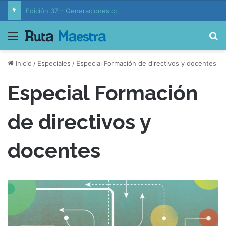
Edición 37 – Generaciones conectadas: educación y vida en la era de la IA
Menú
B
Inicio
/
Especiales
/
Especial Formación de directivos y docentes
Especial Formación
de directivos y
docentes
E
l
d
o