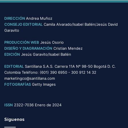
e
g
o
DIRECCIÓN
Andrea Muñoz
r
CONSEJO EDITORIAL
Camila Alvarado/Isabel Ballén/Jesús David
í
Garavito
a
s
PRODUCCIÓN WEB
Jesús Osorio
DISEÑO Y DIAGRAMACIÓN
Cristian Mendez
EDICIÓN
Jesús Garavito/Isabel Ballén
EDITORIAL
Santillana S.A.S. Carrera 11A Nº 98-50 Bogotá D. C.
Colombia Teléfono: (601) 390 6950 - 300 912 14 32
marketingco@santillana.com
FOTOGRAFÍAS
Getty Images
ISSN
2322-7036 Enero de 2024
Síguenos