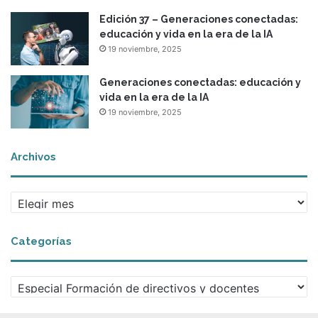
Edición 37 – Generaciones conectadas:
educación y vida en la era de la IA
19 noviembre, 2025
Generaciones conectadas: educación y
vida en la era de la IA
19 noviembre, 2025
Archivos
A
r
c
Categorías
h
i
v
C
o
a
s
t