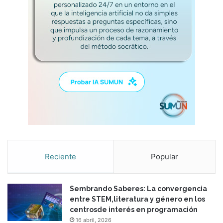
s
u
s
p
r
á
c
t
i
c
a
s
?
Reciente
Popular
Sembrando Saberes: La convergencia
entre STEM,literatura y género en los
centrosde interés en programación
16 abril, 2026