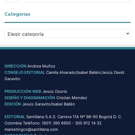
r
c
Categorías
h
i
v
C
o
a
s
t
e
g
o
DIRECCIÓN
Andrea Muñoz
r
CONSEJO EDITORIAL
Camila Alvarado/Isabel Ballén/Jesús David
í
Garavito
a
s
PRODUCCIÓN WEB
Jesús Osorio
DISEÑO Y DIAGRAMACIÓN
Cristian Mendez
EDICIÓN
Jesús Garavito/Isabel Ballén
EDITORIAL
Santillana S.A.S. Carrera 11A Nº 98-50 Bogotá D. C.
Colombia Teléfono: (601) 390 6950 - 300 912 14 32
marketingco@santillana.com