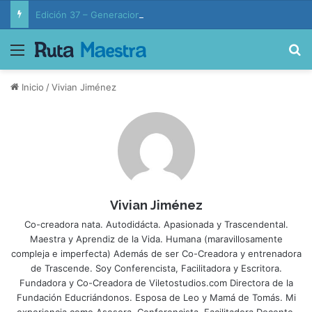
Edición 37 – Generaciones conectadas: educación y vida en la era de la IA
Menú
B
Inicio
/
Vivian Jiménez
Vivian Jiménez
Co-creadora nata. Autodidácta. Apasionada y Trascendental.
Maestra y Aprendiz de la Vida. Humana (maravillosamente
compleja e imperfecta) Además de ser Co-Creadora y entrenadora
de Trascende. Soy Conferencista, Facilitadora y Escritora.
Fundadora y Co-Creadora de Viletostudios.com Directora de la
Fundación Educriándonos. Esposa de Leo y Mamá de Tomás. Mi
experiencia como Asesora, Conferencista, Facilitadora,Docente,