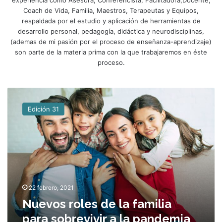
Coach de Vida, Familia, Maestros, Terapeutas y Equipos,
respaldada por el estudio y aplicación de herramientas de
desarrollo personal, pedagogía, didáctica y neurodisciplinas,
(ademas de mi pasión por el proceso de enseñanza-aprendizaje)
son parte de la materia prima con la que trabajaremos en éste
proceso.
N
u
Edición 31
e
v
o
s
r
o
l
e
22 febrero, 2021
s
Nuevos roles de la familia
d
para sobrevivir a la pandemia
e