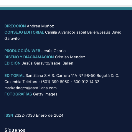
s
t
e
g
o
DIRECCIÓN
Andrea Muñoz
r
CONSEJO EDITORIAL
Camila Alvarado/Isabel Ballén/Jesús David
í
Garavito
a
s
PRODUCCIÓN WEB
Jesús Osorio
DISEÑO Y DIAGRAMACIÓN
Cristian Mendez
EDICIÓN
Jesús Garavito/Isabel Ballén
EDITORIAL
Santillana S.A.S. Carrera 11A Nº 98-50 Bogotá D. C.
Colombia Teléfono: (601) 390 6950 - 300 912 14 32
marketingco@santillana.com
FOTOGRAFÍAS
Getty Images
ISSN
2322-7036 Enero de 2024
Síguenos