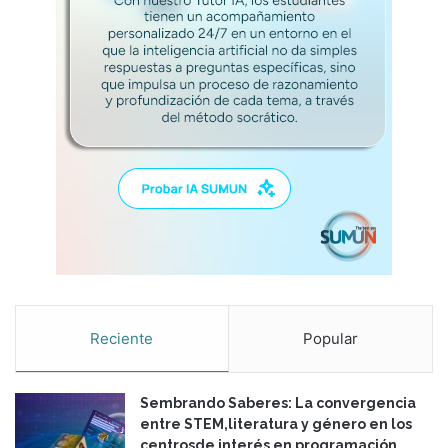
a
i
b
d
a
a
r
d
”
?
Reciente
Popular
Sembrando Saberes: La convergencia
entre STEM,literatura y género en los
centrosde interés en programación