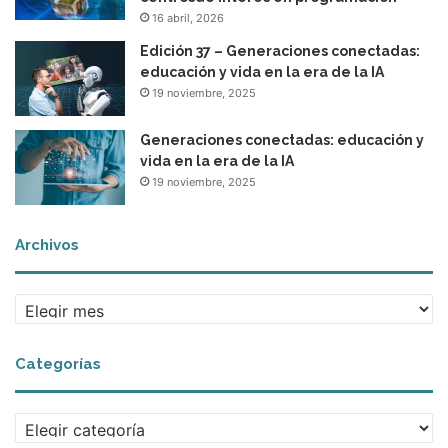
16 abril, 2026
Edición 37 – Generaciones conectadas:
educación y vida en la era de la IA
19 noviembre, 2025
Generaciones conectadas: educación y
vida en la era de la IA
19 noviembre, 2025
Archivos
A
r
c
Categorías
h
i
v
C
o
a