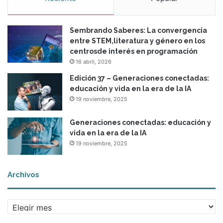
r
o
Sembrando Saberes: La convergencia
l
entre STEM,literatura y género en los
l
centrosde interés en programación
o
16 abril, 2026
Edición 37 – Generaciones conectadas:
educación y vida en la era de la IA
19 noviembre, 2025
Generaciones conectadas: educación y
vida en la era de la IA
19 noviembre, 2025
Archivos
A
r