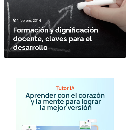
c
i
ó
1 febrero, 2014
n
Formación y dignificación
y
d
docente, claves para el
i
desarrollo
g
n
i
f
i
c
a
c
i
ó
n
d
o
c