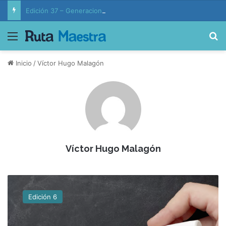
Edición 37 – Generaciones conectadas: educación y vida en la era de la IA
Menú
B
Inicio
/
Víctor Hugo Malagón
Víctor Hugo Malagón
F
o
Edición 6
r
m
a