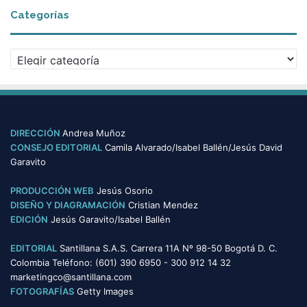
c
Categorías
h
i
v
C
o
a
s
t
e
g
o
DIRECCIÓN
Andrea Muñoz
r
CONSEJO EDITORIAL
Camila Alvarado/Isabel Ballén/Jesús David
í
Garavito
a
s
PRODUCCIÓN WEB
Jesús Osorio
DISEÑO Y DIAGRAMACIÓN
Cristian Mendez
EDICIÓN
Jesús Garavito/Isabel Ballén
EDITORIAL
Santillana S.A.S. Carrera 11A Nº 98-50 Bogotá D. C.
Colombia Teléfono: (601) 390 6950 - 300 912 14 32
marketingco@santillana.com
FOTOGRAFÍAS
Getty Images