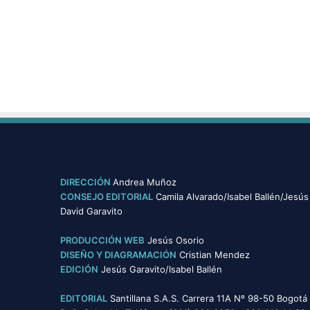
i
ñ
o
s
y
j
ó
v
e
n
e
s
q
DIRECCIÓN
Andrea Muñoz
u
CONSEJO EDITORIAL
Camila Alvarado/Isabel Ballén/Jesús
e
David Garavito
t
r
PRODUCCIÓN WEB
Jesús Osorio
a
DISEÑO Y DIAGRAMACIÓN
Cristian Mendez
n
EDICIÓN
Jesús Garavito/Isabel Ballén
s
f
EDITORIAL
Santillana S.A.S. Carrera 11A Nº 98-50 Bogotá
o