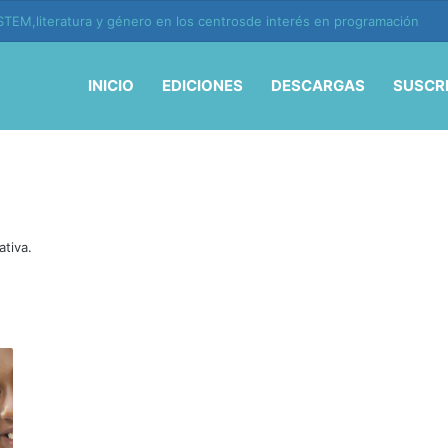
TEM,literatura y género en los centrosde interés en programación
INICIO
EDICIONES
DESCARGAS
SUSCR
ativa.