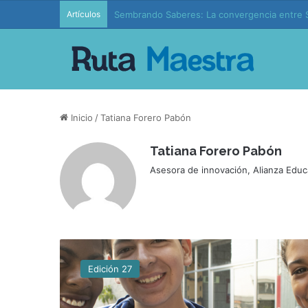
Artículos
Sembrando Saberes: La convergencia entre S
Inicio
/
Tatiana Forero Pabón
Tatiana Forero Pabón
Asesora de innovación, Alianza Educ
A
l
Edición 27
i
a
n